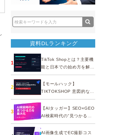
し
資料DLランキング
TikTok Shopとは？主要機
1
能と日本での始め方を解説
｜公式認定パートナー
【モールハック】
2
TIKTOKSHOP 意図的なバ
ズを生む法則
【AIタッガー】SEO×GEO
3
AI検索時代の“見つかる
力”を最大化
AI画像生成でEC撮影コス