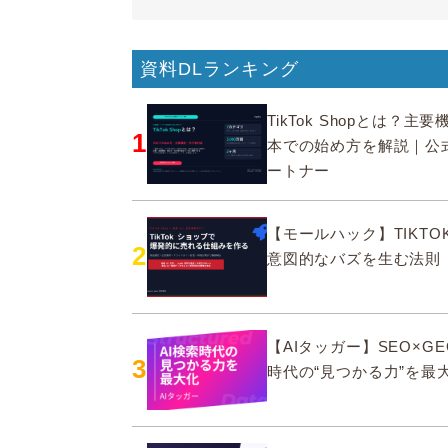
資料DLランキング
TikTok Shopとは？主
1
本での始め方を解説｜公
ートナー
【モールハック】TIKTOK
2
意図的なバズを生む法則
【AIタッガー】SEO×GE
3
時代の“見つかる力”を最