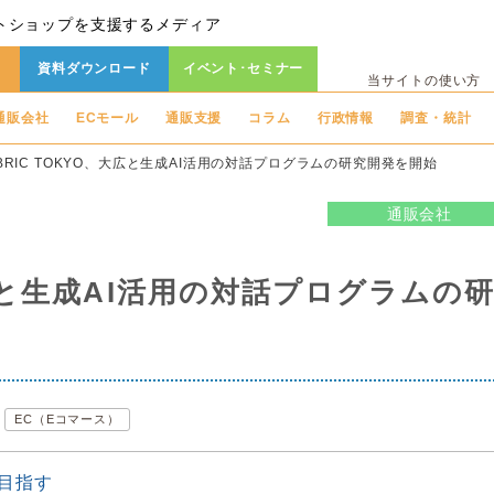
トショップを支援するメディア
資料ダウンロード
イベント･セミナー
当サイトの使い方
通販会社
ECモール
通販支援
コラム
行政情報
調査・統計
ABRIC TOKYO、大広と生成AI活用の対話プログラムの研究開発を開始
通販会社
大広と生成AI活用の対話プログラムの
EC（Eコマース）
目指す