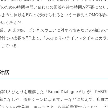
店のための時間や問い合わせの回答を待つ時間が不要になり
るような体験をEC上で受けられるという一歩先のOMO体験
でいく考えだ。
、職業、趣味嗜好、ビジネスウェアに対する悩みなどの独自の
店舗での接客やEC上で、1人ひとりのライフスタイルとカラ
をしている。
対話
とりを理解した『Brand Dialogue AI』が、FABRI
る着こなしや、着用シーンによるマナーなどに加えて、店舗
ブランドの世界観、キャラクターを事前学習することで、ブ