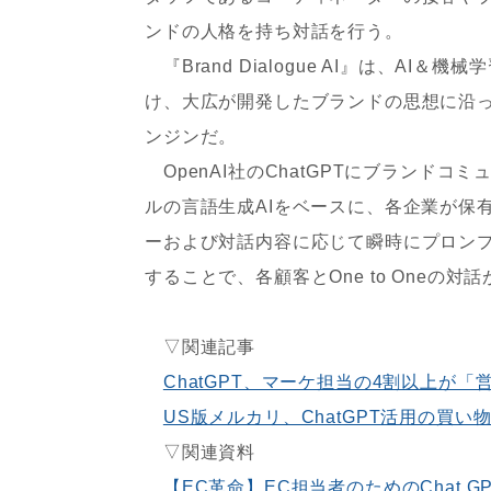
ンドの人格を持ち対話を行う。
『Brand Dialogue AI』は、AI＆
け、大広が開発したブランドの思想に沿って
ンジンだ。
OpenAI社のChatGPTにブランド
ルの言語生成AIをベースに、各企業が保
ーおよび対話内容に応じて瞬時にプロン
することで、各顧客とOne to Oneの対
▽関連記事
ChatGPT、マーケ担当の4割以上が
US版メルカリ、ChatGPT活用の買い物ア
▽関連資料
【EC革命】EC担当者のためのChat 