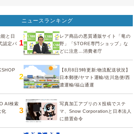
ニュースランキング
要機能と日
レア商品の悪質通販サイト「竜の
1
式認定パ
野」「STORE専門ショップ」な
どに注意…消費者庁
SHOP
【8月8日9時更新:物流配送状況】
2
日本郵便/ヤマト運輸/佐川急便/西
濃運輸/福山通運
O AI検索
写真加工アプリのＸ投稿でステ
3
大化
マ、Snow Corporationと日本法人
に措置命令