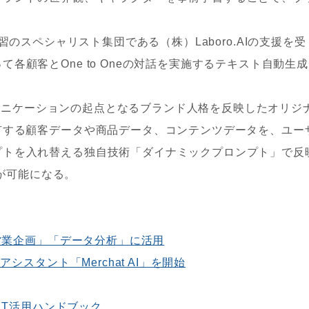
機械学習のスペシャリスト集団である（株）Laboro.AIの支援を受
各顧客とOne to Oneの対話を実施するテキスト自動生
コミュニケーションの起点となるブランド人格を反映したオリジ
有する顧客データや商品データ、コンテンツデータを、ユー
プトを入れ替える独自技術「ダイナミックプロンプト」で反
話が可能になる。
「営業企画」「データ分析」に活用
シスタント「Merchat AI」を開始
GPT活用ハンドブック