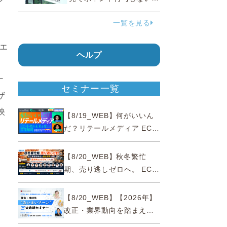
う要請、ルックスオティカ
一覧を見る
ジャパンが確約手続
成エ
ヘルプ
ナ
セミナー一覧
ザ
映
【8/19_WEB】何がいいん
だ？リテールメディア EC・
小売の未来を変える事業戦
略
【8/20_WEB】秋冬繁忙
期、売り逃しゼロへ。 EC運
営効率化と機会損失を防ぐ
『直前チェックポイント』
【8/20_WEB】【2026年】
改正・業界動向を踏まえて
事例で理解 健食・機能