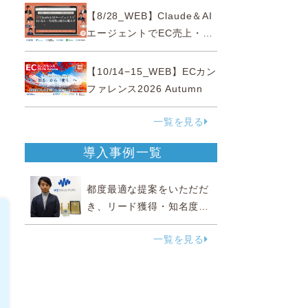
性“あいまいゾーン”大攻略セ
【8/28_WEB】Claude＆AI
ミナー
エージェントでEC売上・生
産性の両方を爆上げ ～ただ
使うだけじゃない！&qu...
【10/14−15_WEB】ECカン
ファレンス2026 Autumn
一覧を見る
導入事例一覧
都度最適な提案をいただだ
き、リード獲得・知名度向
上に効果実感
一覧を見る