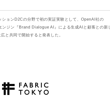
ァッションD2Cの分野で初の実証実験として、OpenAI社の
ジン『Brand Dialogue AI』による生成AIと顧客との新
大広と共同で開始すると発表した。