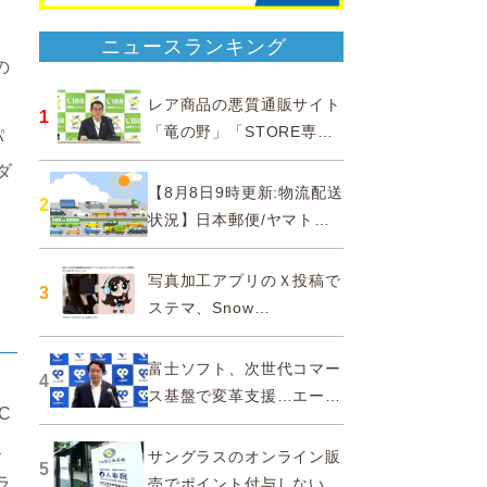
、
ニュースランキング
の
レア商品の悪質通販サイト
1
「竜の野」「STORE専門
パ
ショップ」などに注意…消
ダ
費者庁
【8月8日9時更新:物流配送
2
状況】日本郵便/ヤマト運
輸/佐川急便/西濃運輸/福山
通運
写真加工アプリのＸ投稿で
3
ステマ、Snow
Corporationと日本法人に
措置命令
富士ソフト、次世代コマー
4
ス基盤で変革支援…エージ
C
ェンティックコマースに対
ス
応
サングラスのオンライン販
5
ラ
売でポイント付与しないよ