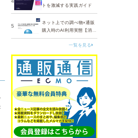
4
トを激減する実践ガイド
ネット上での調べ物×通販
5
購入時のAI利用実態【消費
者調査 2025】
一覧を見る
を
客
、
野