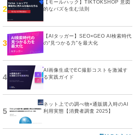
【モールハック】TIKTOKSHOP 意図
2
的なバズを生む法則
【AIタッガー】SEO×GEO AI検索時代
3
の“見つかる力”を最大化
AI画像生成でEC撮影コストを激減す
4
る実践ガイド
ネット上での調べ物×通販購入時のAI
5
利用実態【消費者調査 2025】