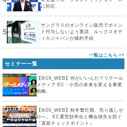
に対応
サングラスのオンライン販売でポイン
5
ト付与しないよう要請、ルックスオテ
ィカジャパンが確約手続
一覧はこちら
セミナー一覧
【8/19_WEB】何がいいんだ？リテール
メディア EC・小売の未来を変える事業
戦略
【8/20_WEB】秋冬繁忙期、売り逃しゼ
ロへ。 EC運営効率化と機会損失を防ぐ
『直前チェックポイント』