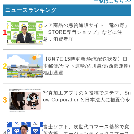
一覧はこちら
ニュースランキング
レア商品の悪質通販サイト「竜の野」
1
「STORE専門ショップ」などに注
意…消費者庁
【8月7日15時更新:物流配送状況】日
2
本郵便/ヤマト運輸/佐川急便/西濃運輸/
福山通運
写真加工アプリのＸ投稿でステマ、Sn
3
ow Corporationと日本法人に措置命令
富士ソフト、次世代コマース基盤で変
4
革支援…エージェンティックコマース