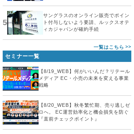
サングラスのオンライン販売でポイン
5
ト付与しないよう要請、ルックスオテ
ィカジャパンが確約手続
一覧はこちら
セミナー一覧
【8/19_WEB】何がいいんだ？リテール
メディア EC・小売の未来を変える事業
戦略
【8/20_WEB】秋冬繁忙期、売り逃しゼ
ロへ。 EC運営効率化と機会損失を防ぐ
『直前チェックポイント』