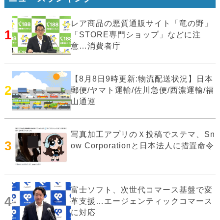
レア商品の悪質通販サイト「竜の野」
1
「STORE専門ショップ」などに注
意…消費者庁
【8月8日9時更新:物流配送状況】日本
2
郵便/ヤマト運輸/佐川急便/西濃運輸/福
山通運
写真加工アプリのＸ投稿でステマ、Sn
3
ow Corporationと日本法人に措置命令
富士ソフト、次世代コマース基盤で変
4
革支援…エージェンティックコマース
に対応