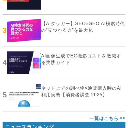
【AIタッガー】SEO×GEO AI検索時代
3
の“見つかる力”を最大化
AI画像生成でEC撮影コストを激減す
4
る実践ガイド
ネット上での調べ物×通販購入時のAI
5
利用実態【消費者調査 2025】
一覧はこちら
ニュースランキング