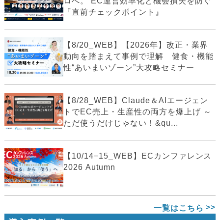
ロへ。 EC運営効率化と機会損失を防ぐ
『直前チェックポイント』
【8/20_WEB】【2026年】改正・業界
動向を踏まえて事例で理解 健食・機能
性“あいまいゾーン”大攻略セミナー
【8/28_WEB】Claude＆AIエージェン
トでEC売上・生産性の両方を爆上げ ～
ただ使うだけじゃない！&qu...
【10/14−15_WEB】ECカンファレンス
2026 Autumn
一覧はこちら