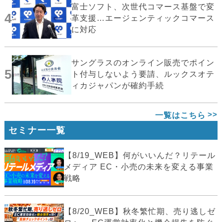
富士ソフト、次世代コマース基盤で変
4
革支援…エージェンティックコマース
に対応
サングラスのオンライン販売でポイン
5
ト付与しないよう要請、ルックスオテ
ィカジャパンが確約手続
一覧はこちら
セミナー一覧
【8/19_WEB】何がいいんだ？リテール
メディア EC・小売の未来を変える事業
戦略
【8/20_WEB】秋冬繁忙期、売り逃しゼ