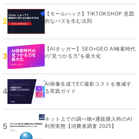
【モールハック】TIKTOKSHOP 意図
2
的なバズを生む法則
【AIタッガー】SEO×GEO AI検索時代
3
の“見つかる力”を最大化
AI画像生成でEC撮影コストを激減す
4
る実践ガイド
ネット上での調べ物×通販購入時のAI
5
利用実態【消費者調査 2025】