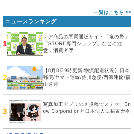
一覧はこちら
ニュースランキング
レア商品の悪質通販サイト「竜の野」
1
「STORE専門ショップ」などに注
意…消費者庁
【8月8日9時更新:物流配送状況】日本
2
郵便/ヤマト運輸/佐川急便/西濃運輸/福
山通運
写真加工アプリのＸ投稿でステマ、Sn
3
ow Corporationと日本法人に措置命令