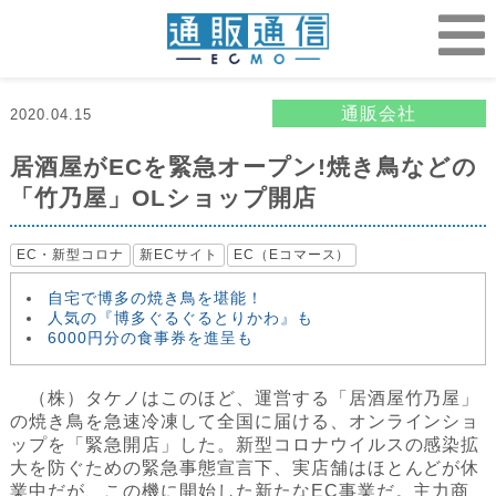
通販会社
2020.04.15
居酒屋がECを緊急オープン!焼き鳥などの
「竹乃屋」OLショップ開店
EC・新型コロナ
新ECサイト
EC（Eコマース）
自宅で博多の焼き鳥を堪能！
人気の『博多ぐるぐるとりかわ』も
6000円分の食事券を進呈も
（株）タケノはこのほど、運営する「居酒屋竹乃屋」
の焼き鳥を急速冷凍して全国に届ける、オンラインショ
ップを「緊急開店」した。新型コロナウイルスの感染拡
大を防ぐための緊急事態宣言下、実店舗はほとんどが休
業中だが、この機に開始した新たなEC事業だ。主力商