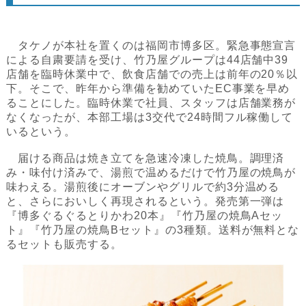
タケノが本社を置くのは福岡市博多区。緊急事態宣言
による自粛要請を受け、竹乃屋グループは44店舗中39
店舗を臨時休業中で、飲食店舗での売上は前年の20％以
下。そこで、昨年から準備を勧めていたEC事業を早め
ることにした。臨時休業で社員、スタッフは店舗業務が
なくなったが、本部工場は3交代で24時間フル稼働して
いるという。
届ける商品は焼き立てを急速冷凍した焼鳥。調理済
み・味付け済みで、湯煎で温めるだけで竹乃屋の焼鳥が
味わえる。湯煎後にオーブンやグリルで約3分温める
と、さらにおいしく再現されるという。発売第一弾は
『博多ぐるぐるとりかわ20本』『竹乃屋の焼鳥Aセッ
ト』『竹乃屋の焼鳥Bセット』の3種類。送料が無料とな
るセットも販売する。