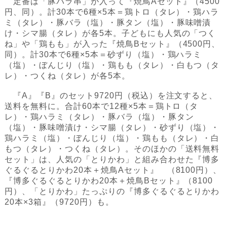
定番は「豚バラ串」が入って『焼鳥Aセット』（4500
円、同）。計30本で6種×5本＝鶏トロ（タレ）・鶏ハラ
ミ（タレ）・豚バラ（塩）・豚タン（塩）・豚味噌漬
け・シマ腸（タレ）が各5本。子どもにも人気の「つく
ね」や「鶏もも」が入った『焼鳥Bセット』（4500円、
同）。計30本で6種×5本＝砂ずり（塩）・鶏ハラミ
（塩）・ぼんじり（塩）・鶏もも（タレ）・白もつ（タ
レ）・つくね（タレ）が各5本。
『A』『B』のセット9720円（税込）を注文すると、
送料を無料に。合計60本で12種×5本＝鶏トロ（タ
レ）・鶏ハラミ（タレ）・豚バラ（塩）・豚タン
（塩）・豚味噌漬け・シマ腸（タレ）・砂ずり（塩）・
鶏ハラミ（塩）・ぼんじり（塩）・鶏もも（タレ）・白
もつ（タレ）・つくね（タレ）。そのほかの「送料無料
セット」は、人気の「とりかわ」と組み合わせた『博多
ぐるぐるとりかわ20本＋焼鳥Aセット』 （8100円）、
『博多ぐるぐるとりかわ20本＋焼鳥Bセット』（8100
円）、「とりかわ」たっぷりの『博多ぐるぐるとりかわ
20本×3箱』（9720円）も。