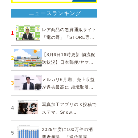
ニュースランキング
レア商品の悪質通販サイト
1
「竜の野」「STORE専門
ショップ」などに注意…消
費者庁
【8月6日16時更新:物流配
2
送状況】日本郵便/ヤマト
運輸/佐川急便/西濃運輸/福
山通運
メルカリ6月期、売上収益
3
が過去最高に 越境取引が
急成長
写真加工アプリのＸ投稿で
4
ステマ、Snow
Corporationと日本法人に
措置命令
2025年度に100万件の消
5
費者相談、「通信販売」が