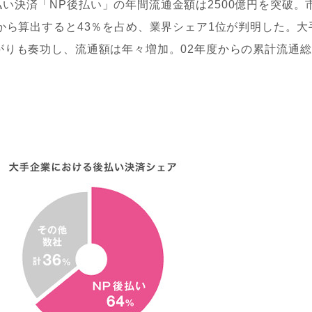
決済「NP後払い」の年間流通金額は2500億円を突破。
）から算出すると43％を占め、業界シェア1位が判明した。大
がりも奏功し、流通額は年々増加。02年度からの累計流通総