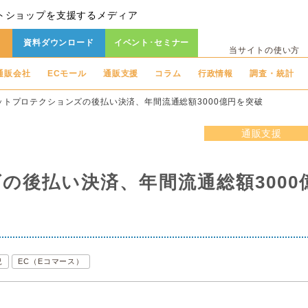
トショップを支援するメディア
資料ダウンロード
イベント･セミナー
当サイトの使い方
通販会社
ECモール
通販支援
コラム
行政情報
調査・統計
ットプロテクションズの後払い決済、年間流通総額3000億円を突破
通販支援
の後払い決済、年間流通総額3000
況
EC（Eコマース）