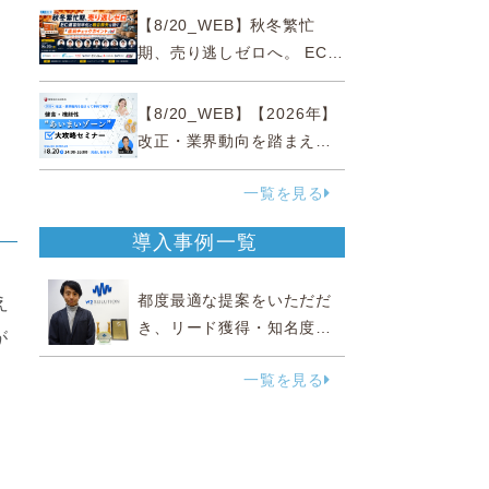
略
【8/20_WEB】秋冬繁忙
期、売り逃しゼロへ。 EC運
営効率化と機会損失を防ぐ
『直前チェックポイント』
【8/20_WEB】【2026年】
改正・業界動向を踏まえて
事例で理解 健食・機能
一覧を見る
性“あいまいゾーン”大攻略セ
ミナー
導入事例一覧
都度最適な提案をいただだ
え
き、リード獲得・知名度向
が
上に効果実感
一覧を見る