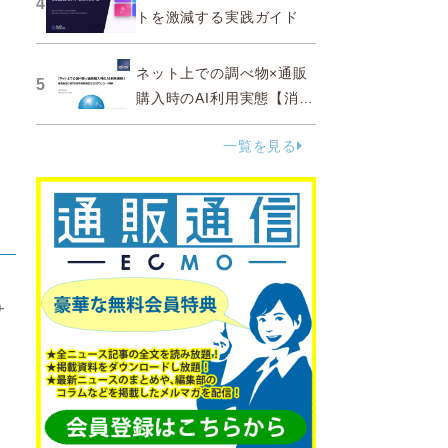
4
トを激減する実践ガイド
ネット上での調べ物×通販
5
購入時のAI利用実態【消費
者調査 2025】
一覧を見る
サ
額