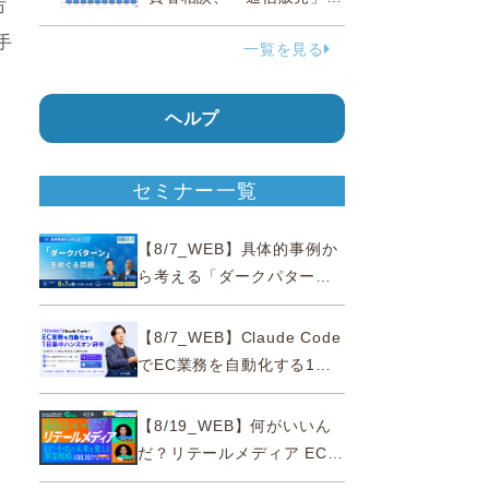
市
38.0％占める…国民生活セ
手
一覧を見る
ンター
ヘルプ
セミナー一覧
【8/7_WEB】具体的事例か
ら考える「ダークパター
ン」をめぐる問題【薬事法
広告研究所×通販通信
【8/7_WEB】Claude Code
ECMO】
でEC業務を自動化する1日
集中ハンズオン研修【10名
限定・東京三田】
【8/19_WEB】何がいいん
だ？リテールメディア EC・
小売の未来を変える事業戦