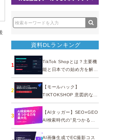
後
資料DLランキング
TikTok Shopとは？主要機
1
能と日本での始め方を解説
｜公式認定パートナー
【モールハック】
2
TIKTOKSHOP 意図的なバ
ズを生む法則
【AIタッガー】SEO×GEO
3
AI検索時代の“見つかる
力”を最大化
AI画像生成でEC撮影コス