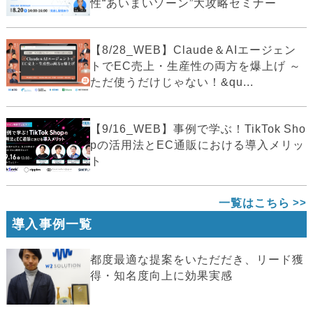
性“あいまいゾーン”大攻略セミナー
【8/28_WEB】Claude＆AIエージェン
トでEC売上・生産性の両方を爆上げ ～
ただ使うだけじゃない！&qu...
【9/16_WEB】事例で学ぶ！TikTok Sho
pの活用法とEC通販における導入メリッ
ト
一覧はこちら
導入事例一覧
都度最適な提案をいただだき、リード獲
得・知名度向上に効果実感