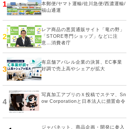
1
本郵便/ヤマト運輸/佐川急便/西濃運輸/
福山通運
レア商品の悪質通販サイト「竜の野」
2
「STORE専門ショップ」などに注
意…消費者庁
有店舗アパレル企業の決算、EC事業
3
好調で売上高やシェアが拡大
写真加工アプリのＸ投稿でステマ、Sn
4
ow Corporationと日本法人に措置命令
ジャパネット、商品企画・開発に参入