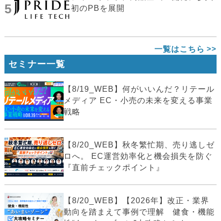
5
初のPBを展開
一覧はこちら
セミナー一覧
【8/19_WEB】何がいいんだ？リテール
メディア EC・小売の未来を変える事業
戦略
【8/20_WEB】秋冬繁忙期、売り逃しゼ
ロへ。 EC運営効率化と機会損失を防ぐ
『直前チェックポイント』
【8/20_WEB】【2026年】改正・業界
動向を踏まえて事例で理解 健食・機能