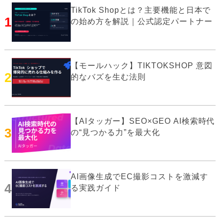
TikTok Shopとは？主要機能と日本で
1
の始め方を解説｜公式認定パートナー
【モールハック】TIKTOKSHOP 意図
2
的なバズを生む法則
【AIタッガー】SEO×GEO AI検索時代
3
の“見つかる力”を最大化
AI画像生成でEC撮影コストを激減す
4
る実践ガイド