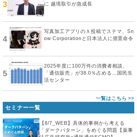
3
に 越境取引が急成長
写真加工アプリのＸ投稿でステマ、Sn
4
ow Corporationと日本法人に措置命令
2025年度に100万件の消費者相談、
5
「通信販売」が38.0％占める…国民生
活センター
一覧はこちら
セミナー一覧
【8/7_WEB】具体的事例から考える
「ダークパターン」をめぐる問題【薬事