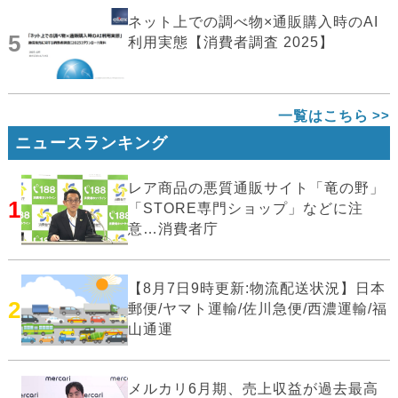
ネット上での調べ物×通販購入時のAI
5
利用実態【消費者調査 2025】
一覧はこちら
ニュースランキング
レア商品の悪質通販サイト「竜の野」
1
「STORE専門ショップ」などに注
意…消費者庁
【8月7日9時更新:物流配送状況】日本
2
郵便/ヤマト運輸/佐川急便/西濃運輸/福
山通運
メルカリ6月期、売上収益が過去最高