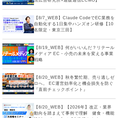
法広告研究所×通販通信ECMO】
【8/7_WEB】Claude CodeでEC業務を
自動化する1日集中ハンズオン研修【10
名限定・東京三田】
【8/19_WEB】何がいいんだ？リテール
メディア EC・小売の未来を変える事業
戦略
【8/20_WEB】秋冬繁忙期、売り逃しゼ
ロへ。 EC運営効率化と機会損失を防ぐ
『直前チェックポイント』
【8/20_WEB】【2026年】改正・業界
動向を踏まえて事例で理解 健食・機能