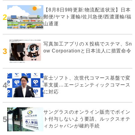
【8月8日9時更新:物流配送状況】日本
2
郵便/ヤマト運輸/佐川急便/西濃運輸/福
山通運
写真加工アプリのＸ投稿でステマ、Sn
3
ow Corporationと日本法人に措置命令
富士ソフト、次世代コマース基盤で変
4
革支援…エージェンティックコマース
に対応
サングラスのオンライン販売でポイン
5
ト付与しないよう要請、ルックスオテ
ィカジャパンが確約手続