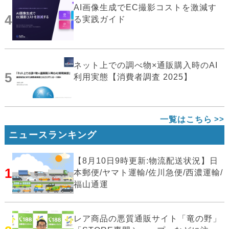
AI画像生成でEC撮影コストを激減す
4
る実践ガイド
ネット上での調べ物×通販購入時のAI
5
利用実態【消費者調査 2025】
一覧はこちら
ニュースランキング
【8月10日9時更新:物流配送状況】日
1
本郵便/ヤマト運輸/佐川急便/西濃運輸/
福山通運
レア商品の悪質通販サイト「竜の野」