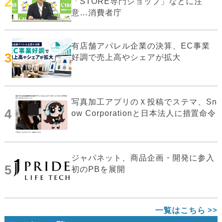
2
「STORE専門ショップ」などに注
意…消費者庁
有店舗アパレル企業の決算、EC事業
3
好調で売上高やシェアが拡大
写真加工アプリのＸ投稿でステマ、Sn
4
ow Corporationと日本法人に措置命令
ジャパネット、商品企画・開発に参入
5
初のPBを展開
一覧はこちら