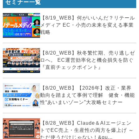
セミナー一覧
【8/19_WEB】何がいいんだ？リテール
メディア EC・小売の未来を変える事業
戦略
【8/20_WEB】秋冬繁忙期、売り逃しゼ
ロへ。 EC運営効率化と機会損失を防ぐ
『直前チェックポイント』
【8/20_WEB】【2026年】改正・業界
動向を踏まえて事例で理解 健食・機能
性“あいまいゾーン”大攻略セミナー
【8/28_WEB】Claude＆AIエージェン
トでEC売上・生産性の両方を爆上げ ～
ただ使うだけじゃない！&qu...