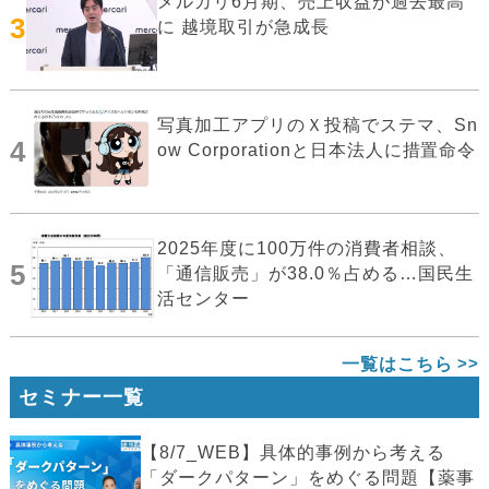
メルカリ6月期、売上収益が過去最高
3
に 越境取引が急成長
写真加工アプリのＸ投稿でステマ、Sn
4
ow Corporationと日本法人に措置命令
2025年度に100万件の消費者相談、
5
「通信販売」が38.0％占める…国民生
活センター
一覧はこちら
セミナー一覧
【8/7_WEB】具体的事例から考える
「ダークパターン」をめぐる問題【薬事