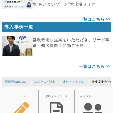
性“あいまいゾーン”大攻略セミナー
一覧はこちら
導入事例一覧
都度最適な提案をいただだき、リード獲
得・知名度向上に効果実感
一覧はこちら
通販通信ECMO
ニュース・記事
事件・トラブル
資生堂子会社
ニュース
無料ダウンロード
イベント・セミナー