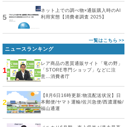
ネット上での調べ物×通販購入時のAI
5
利用実態【消費者調査 2025】
一覧はこちら
ニュースランキング
レア商品の悪質通販サイト「竜の野」
1
「STORE専門ショップ」などに注
意…消費者庁
【8月6日16時更新:物流配送状況】日
2
本郵便/ヤマト運輸/佐川急便/西濃運輸/
福山通運