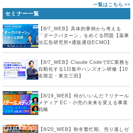
一覧はこちら
セミナー一覧
【8/7_WEB】具体的事例から考える
「ダークパターン」をめぐる問題【薬事
法広告研究所×通販通信ECMO】
【8/7_WEB】Claude CodeでEC業務を
自動化する1日集中ハンズオン研修【10
名限定・東京三田】
【8/19_WEB】何がいいんだ？リテール
メディア EC・小売の未来を変える事業
戦略
【8/20_WEB】秋冬繁忙期、売り逃しゼ