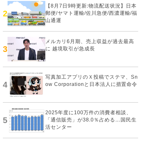
【8月7日9時更新:物流配送状況】日本
2
郵便/ヤマト運輸/佐川急便/西濃運輸/福
山通運
メルカリ6月期、売上収益が過去最高
3
に 越境取引が急成長
写真加工アプリのＸ投稿でステマ、Sn
4
ow Corporationと日本法人に措置命令
2025年度に100万件の消費者相談、
5
「通信販売」が38.0％占める…国民生
活センター