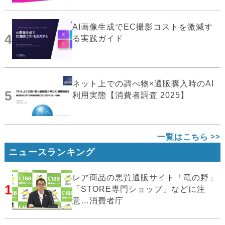
AI画像生成でEC撮影コストを激減す
4
る実践ガイド
ネット上での調べ物×通販購入時のAI
5
利用実態【消費者調査 2025】
一覧はこちら
ニュースランキング
レア商品の悪質通販サイト「竜の野」
1
「STORE専門ショップ」などに注
意…消費者庁