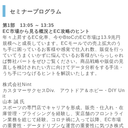
セミナープログラム
第1部 13:05 ～ 13:35
EC市場から見る概況とEC攻略のヒント
年々上昇するEC化率、今やBtoCのEC市場は13.9兆円
規模へと成長しています。ECモールでの売上拡大のう
ち手に困っているお客様や感覚で仕入れ数、販促を行っ
ていてうまくいかずに悩んでいるお客様がいらっしゃれ
ば弊社パートをぜひご覧ください。商品戦略や販促の見
直しを検討されたい方に向けてデータ分析をする手法・
うち手につなげるヒントを解説いたします。
株式会社Nint
カスタマーサクセスDiv. アウトドア＆ホビー・DIY Un
it
山本 誠 氏
スポーツの専門店でキャリアを形成。販売・仕入れ・在
庫管理・プライシングを経験し、実店舗のフロントライ
ン業務を総じて経験。コロナ禍に入って以降、EC市場
の重要性・データドリブンな運営の重要性に気づき株式