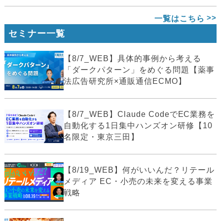
一覧はこちら
セミナー一覧
【8/7_WEB】具体的事例から考える
「ダークパターン」をめぐる問題【薬事
法広告研究所×通販通信ECMO】
【8/7_WEB】Claude CodeでEC業務を
自動化する1日集中ハンズオン研修【10
名限定・東京三田】
【8/19_WEB】何がいいんだ？リテール
メディア EC・小売の未来を変える事業
戦略