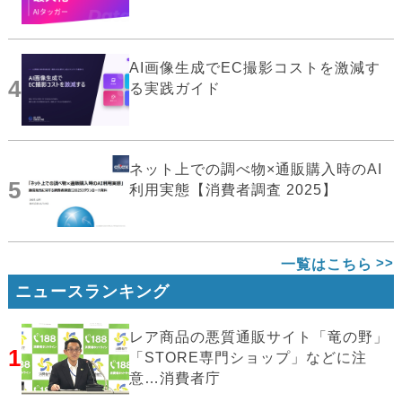
AI画像生成でEC撮影コストを激減す
4
る実践ガイド
ネット上での調べ物×通販購入時のAI
5
利用実態【消費者調査 2025】
一覧はこちら
ニュースランキング
レア商品の悪質通販サイト「竜の野」
1
「STORE専門ショップ」などに注
意…消費者庁