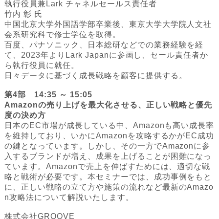
執行役員兼Lark チャネルセールス責任者
竹内 彰 氏
中国北京大学外国語学部卒業後、東京大学大学院人文社
会系研究科で修士学位を取得。
百度、パナソニック、日本総研などでの業務経験を経
て、2023年よりLark Japanに参画し、セール責任者か
ら執行役員に就任。
日々データに基づく成長戦略を顧客に提供する。
第4部
14:35 ～ 15:05
Amazonの売り上げを最大化させる、正しい戦略と優先
度の決め方
日本のEC市場が成長している中、Amazonも高い成長率
を維持しており、いかにAmazonを攻略するかがEC成功
の鍵となっています。しかし、その一方でAmazonに参
入するブランドが増え、成果を上げることが困難になっ
ています。Amazonで売上を伸ばすためには、適切な戦
略と戦術が必要です。本セミナーでは、成功事例をもと
に、正しい戦略の立て方や施策の流れなど最新のAmazo
n攻略法について解説いたします。
株式会社GROOVE