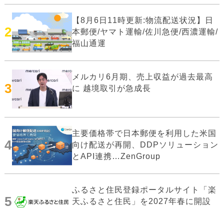
【8月6日11時更新:物流配送状況】日
2
本郵便/ヤマト運輸/佐川急便/西濃運輸/
福山通運
メルカリ6月期、売上収益が過去最高
3
に 越境取引が急成長
主要価格帯で日本郵便を利用した米国
4
向け配送が再開、DDPソリューション
とAPI連携…ZenGroup
ふるさと住民登録ポータルサイト「楽
5
天ふるさと住民」を2027年春に開設