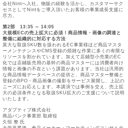
会社Nintへ入社。物販の経験を活かし、カスタマーサク
セスとしてNintをご導入頂いたお客様の事業成長支援に
尽力。
第2部 13:35 ～ 14:05
大規模ECの売上拡大に必須！
商品情報・画像の調達と
整備に組織的に対応する方法
莫大な取扱SKU数を扱われるEC事業様ほど商品マスタ
ーメンテナンスやCMS登録の煩雑な作業に多くの有限な
リソースを割かれています。加えて店鋪型小売業のEC
化では店鋪販売用の基幹の商品マスターには消費者向け
情報と画像の不在という課題があります。当社は汎用的
な商品情報データベースの提供と、商品マスター整備と
登録のBPO・商品画像の撮影をサービス展開し、上記の
ニーズにお応えします。本講演では事例を交え、売上拡
大の必須条件となる取扱SKU拡大のご支援について説明
いたします。
アダプティブ株式会社
商品バンク事業部 取締役
久恒 整 氏
大学卒業後、食品メーカー・マーケティングコンサルテ