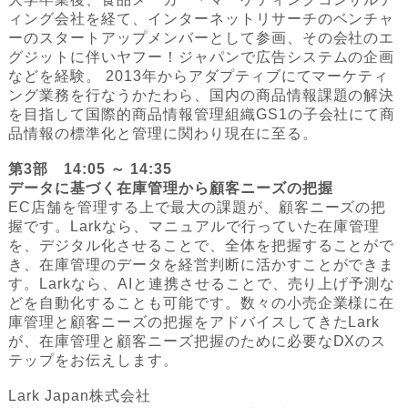
ィング会社を経て、インターネットリサーチのベンチャ
ーのスタートアップメンバーとして参画、その会社のエ
グジットに伴いヤフー！ジャパンで広告システムの企画
などを経験。 2013年からアダプティブにてマーケティ
ング業務を行なうかたわら、国内の商品情報課題の解決
を目指して国際的商品情報管理組織GS1の子会社にて商
品情報の標準化と管理に関わり現在に至る。
第3部 14:05 ～ 14:35
データに基づく在庫管理から顧客ニーズの把握
EC店舗を管理する上で最大の課題が、顧客ニーズの把
握です。Larkなら、マニュアルで行っていた在庫管理
を、デジタル化させることで、全体を把握することがで
き、在庫管理のデータを経営判断に活かすことができま
す。Larkなら、AIと連携させることで、売り上げ予測な
どを自動化することも可能です。数々の小売企業様に在
庫管理と顧客ニーズの把握をアドバイスしてきたLark
が、在庫管理と顧客ニーズ把握のために必要なDXのス
テップをお伝えします。
Lark Japan株式会社