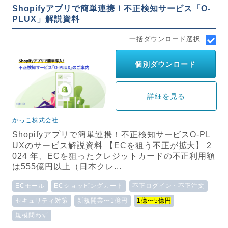
Shopifyアプリで簡単連携！不正検知サービス「O-
PLUX」解説資料
一括ダウンロード選択
個別ダウンロード
詳細を見る
かっこ株式会社
Shopifyアプリで簡単連携！不正検知サービスO-PL
UXのサービス解説資料 【ECを狙う不正が拡大】 2
024 年、ECを狙ったクレジットカードの不正利用額
は555億円以上（日本クレ...
ECモール
ECショッピングカート
不正ログイン・不正注文
セキュリティ対策
新規開業〜1億円
1億〜5億円
規模問わず