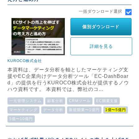
一括ダウンロード選択
個別ダウンロード
詳細を見る
KUROCO株式会社
本資料は、データ分析を軸としたマーケティング支
援やEC企業向けデータ分析ツール「EC-DashBoar
d」の提供を行うKUROCO株式会社が提供するノウ
ハウ資料です。 本資料では、弊社のコ...
一元管理システム
顧客分析
CRMツール
EC開業支援
マーケティング
データ分析
新規開業〜1億円
1億〜5億円
5億〜10億円