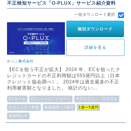
不正検知サービス「O-PLUX」サービス紹介資料
一括ダウンロード選択
個別ダウンロード
詳細を見る
かっこ株式会社
【ECを狙う不正が拡大】 2024 年、ECを狙ったク
レジットカードの不正利用額は555億円以上（日本
クレジット協会調べ）。 2024年は過去最多の不正
利用被害額となりました。 統計のない...
ECモール
ECショッピングカート
不正ログイン・不正注文
セキュリティ対策
新規開業〜1億円
1億〜5億円
規模問わず