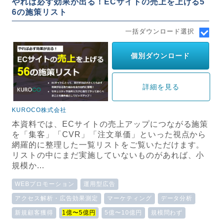
やれば必ず効果が出る！ECサイトの売上を上げる5
6の施策リスト
一括ダウンロード選択
個別ダウンロード
詳細を見る
KUROCO株式会社
本資料では、ECサイトの売上アップにつながる施策
を「集客」「CVR」「注文単価」といった視点から
網羅的に整理した一覧リストをご覧いただけます。
リストの中にまだ実施していないものがあれば、小
規模か...
WEBプロモーション
運用型広告
アクセス解析・広告効果測定
マーケティング
データ分析
新規顧客獲得
1億〜5億円
5億〜10億円
規模問わず