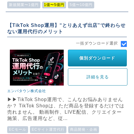
新規開業〜1億円
1億〜5億円
5億〜10億円
【TikTok Shop運用】“とりあえず出店”で終わらせ
ない運用代行のメリット
一括ダウンロード選択
個別ダウンロード
詳細を見る
エンパタウン株式会社
▶▶TikTok Shop運用で、こんなお悩みありません
か？ TikTok Shopは、ただ商品を登録するだけでは
売れません。 動画制作、LIVE配信、クリエイター
施策、広告運用など、従...
ECモール
ECサイト運営代行
商品開発・企画