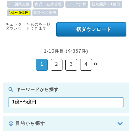
EC開業支援
商品・在庫管理
データ分析
新規開業〜1億円
1億〜5億円
5億〜10億円
チェックしたものを一括
ダウンロードできます
一括ダウンロード
1-10件目 (全357件)
1
2
3
4
キーワードから探す
目的から探す