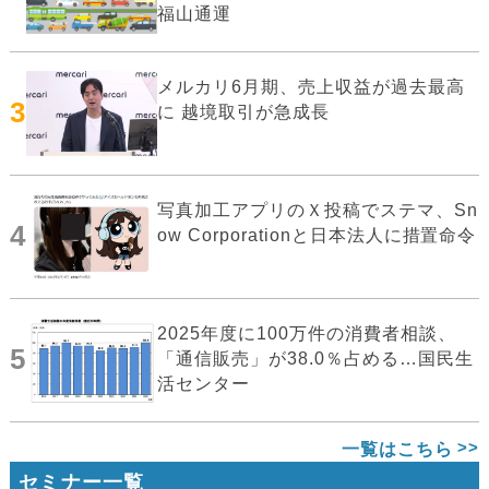
福山通運
メルカリ6月期、売上収益が過去最高
3
に 越境取引が急成長
写真加工アプリのＸ投稿でステマ、Sn
4
ow Corporationと日本法人に措置命令
2025年度に100万件の消費者相談、
5
「通信販売」が38.0％占める…国民生
活センター
一覧はこちら
セミナー一覧