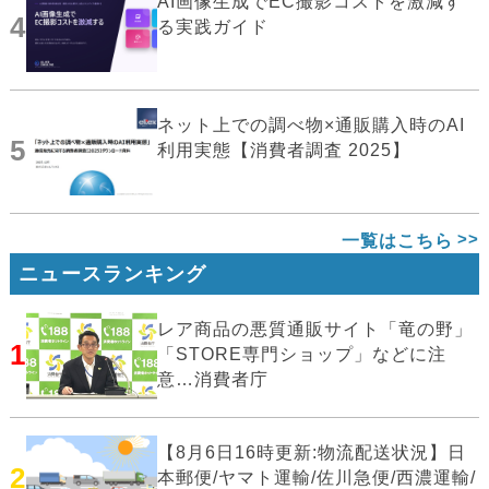
AI画像生成でEC撮影コストを激減す
4
る実践ガイド
ネット上での調べ物×通販購入時のAI
5
利用実態【消費者調査 2025】
一覧はこちら
ニュースランキング
レア商品の悪質通販サイト「竜の野」
1
「STORE専門ショップ」などに注
意…消費者庁
【8月6日16時更新:物流配送状況】日
2
本郵便/ヤマト運輸/佐川急便/西濃運輸/