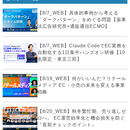
【8/7_WEB】具体的事例から考える
「ダークパターン」をめぐる問題【薬事
法広告研究所×通販通信ECMO】
【8/7_WEB】Claude CodeでEC業務を
自動化する1日集中ハンズオン研修【10
名限定・東京三田】
【8/19_WEB】何がいいんだ？リテール
メディア EC・小売の未来を変える事業
戦略
【8/20_WEB】秋冬繁忙期、売り逃しゼ
ロへ。 EC運営効率化と機会損失を防ぐ
『直前チェックポイント』