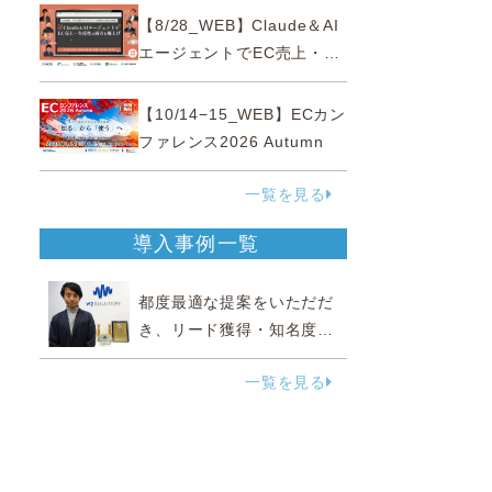
性“あいまいゾーン”大攻略セ
【8/28_WEB】Claude＆AI
ミナー
エージェントでEC売上・生
産性の両方を爆上げ ～ただ
使うだけじゃない！&qu...
【10/14−15_WEB】ECカン
ファレンス2026 Autumn
一覧を見る
導入事例一覧
都度最適な提案をいただだ
き、リード獲得・知名度向
上に効果実感
一覧を見る