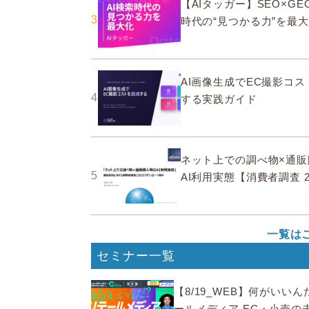
【AIタッガー】SEO×GEO
3
時代の“見つかる力”を最
AI画像生成でEC撮影コ
4
する実践ガイド
ネット上での調べ物×通販
5
AI利用実態【消費者調査 2
一覧は
セミナー一覧
【8/19_WEB】何がいい
ールメディア EC・小売の