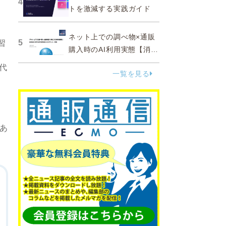
4
トを激減する実践ガイド
ネット上での調べ物×通販
5
習
購入時のAI利用実態【消費
者調査 2025】
代
一覧を見る
よ
あ