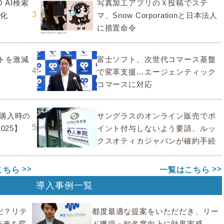
 AI検索
写真加工アプリのＸ投稿でステ
3
大化
マ、Snow Corporationと日本法人
に措置命令
ストを激減
富士ソフト、次世代コマース基盤
4
で変革支援…エージェンティック
コマースに対応
購入時の
サングラスのオンライン販売でポ
5
025】
イント付与しないよう要請、ルッ
クスオティカジャパンが確約手続
こちら
一覧はこちら
導入事例一覧
んだ？リテ
都度最適な提案をいただだき、リー
未来を変
ド獲得・知名度向上に効果実感