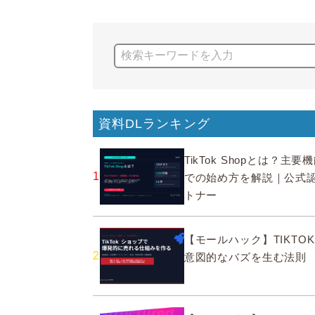
資料DLランキング
TikTok Shopとは？主
1
での始め方を解説｜公式
トナー
【モールハック】TIKTOK
2
意図的なバズを生む法則