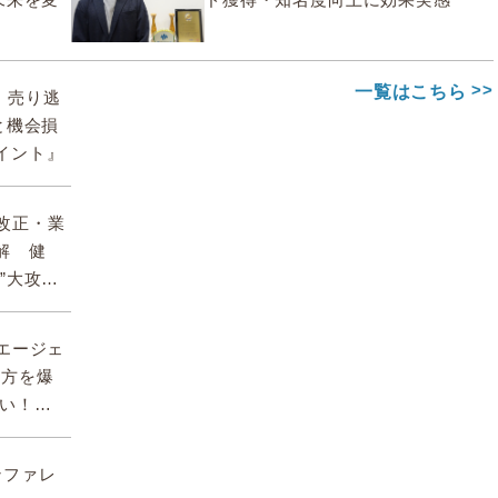
一覧はこちら
期、売り逃
と機会損
イント』
】改正・業
解 健
”大攻略
AIエージェ
両方を爆
ない！
カンファレ