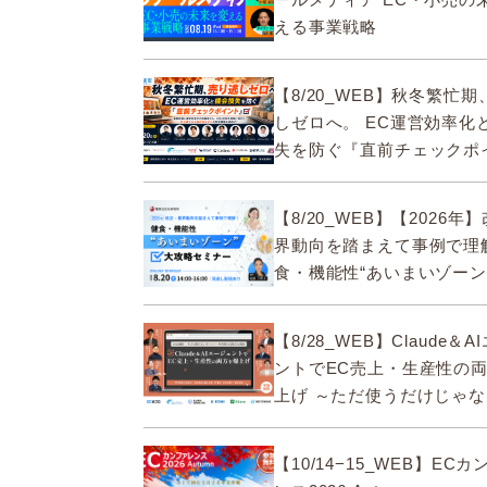
える事業戦略
【8/20_WEB】秋冬繁忙
しゼロへ。 EC運営効率化
失を防ぐ『直前チェックポ
【8/20_WEB】【2026年
界動向を踏まえて事例で理
食・機能性“あいまいゾーン
セミナー
【8/28_WEB】Claude＆
ントでEC売上・生産性の
上げ ～ただ使うだけじゃ
&qu...
【10/14−15_WEB】EC