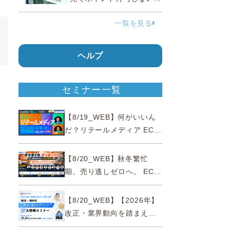
う要請、ルックスオティカ
一覧を見る
ジャパンが確約手続
ヘルプ
セミナー一覧
【8/19_WEB】何がいいん
だ？リテールメディア EC・
小売の未来を変える事業戦
略
【8/20_WEB】秋冬繁忙
期、売り逃しゼロへ。 EC運
営効率化と機会損失を防ぐ
『直前チェックポイント』
【8/20_WEB】【2026年】
改正・業界動向を踏まえて
事例で理解 健食・機能