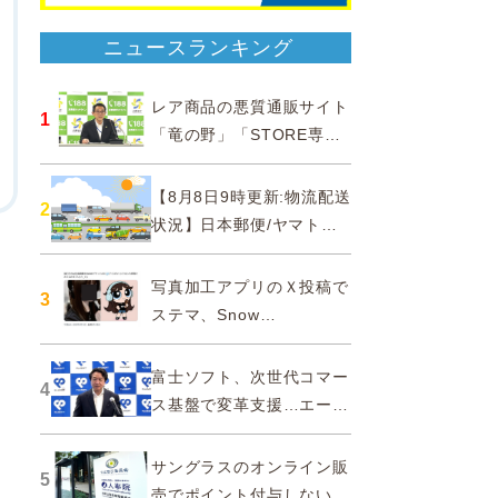
ニュースランキング
レア商品の悪質通販サイト
1
「竜の野」「STORE専門
ショップ」などに注意…消
費者庁
【8月8日9時更新:物流配送
2
状況】日本郵便/ヤマト運
輸/佐川急便/西濃運輸/福山
通運
写真加工アプリのＸ投稿で
3
ステマ、Snow
Corporationと日本法人に
措置命令
富士ソフト、次世代コマー
4
ス基盤で変革支援…エージ
ェンティックコマースに対
応
サングラスのオンライン販
5
売でポイント付与しないよ