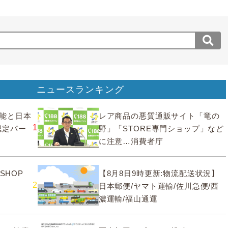
ニュースランキング
要機能と日本
レア商品の悪質通販サイト「竜の
1
認定パー
野」「STORE専門ショップ」など
に注意…消費者庁
SHOP
【8月8日9時更新:物流配送状況】
2
日本郵便/ヤマト運輸/佐川急便/西
濃運輸/福山通運