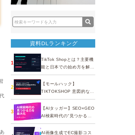
資料DLランキング
TikTok Shopとは？主要機
1
能と日本での始め方を解説
｜公式認定パートナー
習
【モールハック】
2
TIKTOKSHOP 意図的なバ
代
ズを生む法則
【AIタッガー】SEO×GEO
3
AI検索時代の“見つかる
よ
力”を最大化
あ
AI画像生成でEC撮影コス