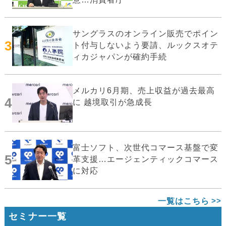
サングラスのオンライン販売でポイン
3
ト付与しないよう要請、ルックスオテ
ィカジャパンが確約手続
メルカリ6月期、売上収益が過去最高
4
に 越境取引が急成長
富士ソフト、次世代コマース基盤で変
5
革支援…エージェンティックコマース
に対応
一覧はこちら
セミナー一覧