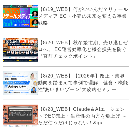
【8/19_WEB】何がいいんだ？リテール
メディア EC・小売の未来を変える事業
戦略
【8/20_WEB】秋冬繁忙期、売り逃しゼ
ロへ。 EC運営効率化と機会損失を防ぐ
『直前チェックポイント』
【8/20_WEB】【2026年】改正・業界
動向を踏まえて事例で理解 健食・機能
性“あいまいゾーン”大攻略セミナー
【8/28_WEB】Claude＆AIエージェン
トでEC売上・生産性の両方を爆上げ ～
ただ使うだけじゃない！&qu...