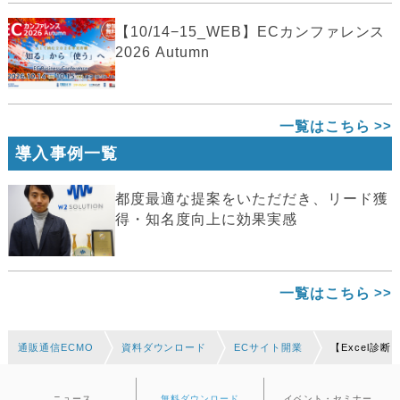
【10/14−15_WEB】ECカンファレンス
2026 Autumn
一覧はこちら
導入事例一覧
都度最適な提案をいただだき、リード獲
得・知名度向上に効果実感
一覧はこちら
通販通信ECMO
資料ダウンロード
ECサイト開業
【Excel
ニュース
無料ダウンロード
イベント・セミナー