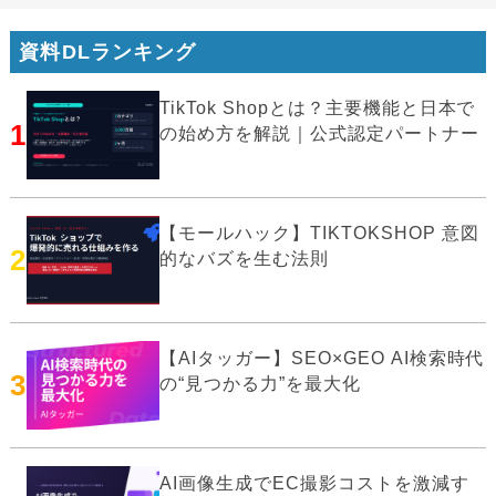
資料DLランキング
TikTok Shopとは？主要機能と日本で
1
の始め方を解説｜公式認定パートナー
【モールハック】TIKTOKSHOP 意図
2
的なバズを生む法則
【AIタッガー】SEO×GEO AI検索時代
3
の“見つかる力”を最大化
AI画像生成でEC撮影コストを激減す