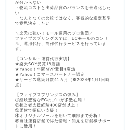
が分からない
・物流コストと出荷品質のバランスを最適化した
い
・なんとなくの比較ではなく、客観的な選定基準
で意思決定したい
＼楽天に強い！モール運用のプロ集団／
ファイブスプリングスでは、ECモールのコンサ
ル、運用代行、制作代行サービスを行っていま
す。
【コンサル・運営代行実績】
★楽天SOY受賞18店舗
★Yahoo！年間MVP受賞4店舗
★Yahoo！コマースパートナー認定
★サービス継続月数41カ月（※2024年1月1日時
点）
【ファイブスプリングスの強み】
①経験豊富なECのプロが多数在籍！
②担当者支援経験400店舗以上！
③柔軟で幅広い支援！
④オリジナルツールを用いて細部まで分析！
⑤自社運営店舗で得た情報・知見を店舗様サポー
トに活用！