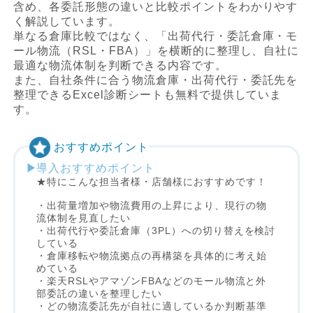
含め、各委託形態の違いと比較ポイントをわかりやす
く解説しています。
単なる倉庫比較ではなく、「出荷代行・委託倉庫・モ
ール物流（RSL・FBA）」を横断的に整理し、自社に
最適な物流体制を判断できる内容です。
また、自社条件に合う物流倉庫・出荷代行・委託先を
整理できるExcel診断シートも無料で提供していま
す。
おすすめポイント
導入おすすめポイント
★特にこんな担当者様・店舗様におすすめです！
・出荷量増加や物流費用の上昇により、現行の物
流体制を見直したい
・出荷代行や委託倉庫（3PL）への切り替えを検討
している
・倉庫移転や物流拠点の再構築を具体的に考え始
めている
・楽天RSLやアマゾンFBAなどのモール物流と外
部委託の違いを整理したい
・どの物流委託先が自社に適しているか判断基準