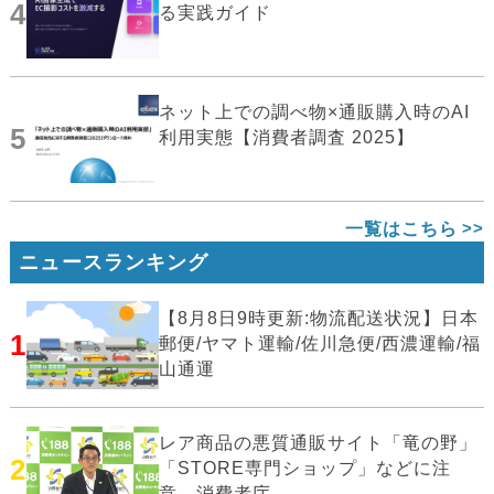
4
る実践ガイド
ネット上での調べ物×通販購入時のAI
5
利用実態【消費者調査 2025】
一覧はこちら
ニュースランキング
【8月8日9時更新:物流配送状況】日本
1
郵便/ヤマト運輸/佐川急便/西濃運輸/福
山通運
レア商品の悪質通販サイト「竜の野」
2
「STORE専門ショップ」などに注
意…消費者庁