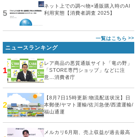
ネット上での調べ物×通販購入時のAI
5
利用実態【消費者調査 2025】
一覧はこちら
ニュースランキング
レア商品の悪質通販サイト「竜の野」
1
「STORE専門ショップ」などに注
意…消費者庁
【8月7日15時更新:物流配送状況】日
2
本郵便/ヤマト運輸/佐川急便/西濃運輸/
福山通運
メルカリ6月期、売上収益が過去最高