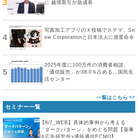
3
に 越境取引が急成長
写真加工アプリのＸ投稿でステマ、Sn
4
ow Corporationと日本法人に措置命令
2025年度に100万件の消費者相談、
5
「通信販売」が38.0％占める…国民生
活センター
一覧はこちら
セミナー一覧
【8/7_WEB】具体的事例から考える
「ダークパターン」をめぐる問題【薬事
法広告研究所×通販通信ECMO】