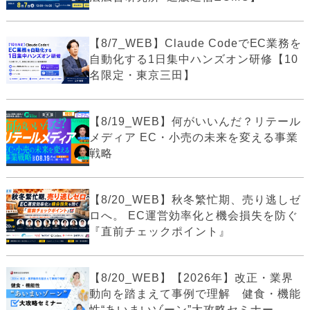
【8/7_WEB】Claude CodeでEC業務を
自動化する1日集中ハンズオン研修【10
名限定・東京三田】
【8/19_WEB】何がいいんだ？リテール
メディア EC・小売の未来を変える事業
戦略
【8/20_WEB】秋冬繁忙期、売り逃しゼ
ロへ。 EC運営効率化と機会損失を防ぐ
『直前チェックポイント』
【8/20_WEB】【2026年】改正・業界
動向を踏まえて事例で理解 健食・機能
性“あいまいゾーン”大攻略セミナー