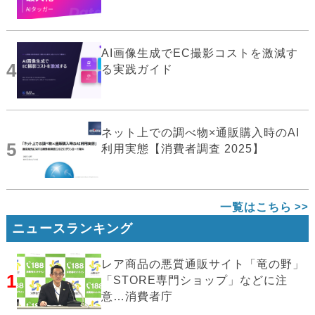
AI画像生成でEC撮影コストを激減す
4
る実践ガイド
ネット上での調べ物×通販購入時のAI
5
利用実態【消費者調査 2025】
一覧はこちら
ニュースランキング
レア商品の悪質通販サイト「竜の野」
1
「STORE専門ショップ」などに注
意…消費者庁