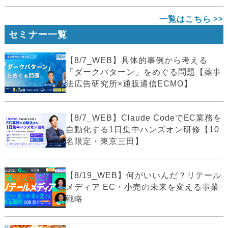
一覧はこちら
セミナー一覧
【8/7_WEB】具体的事例から考える
「ダークパターン」をめぐる問題【薬事
法広告研究所×通販通信ECMO】
【8/7_WEB】Claude CodeでEC業務を
自動化する1日集中ハンズオン研修【10
名限定・東京三田】
【8/19_WEB】何がいいんだ？リテール
メディア EC・小売の未来を変える事業
戦略