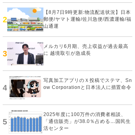
【8月7日9時更新:物流配送状況】日本
2
郵便/ヤマト運輸/佐川急便/西濃運輸/福
山通運
メルカリ6月期、売上収益が過去最高
3
に 越境取引が急成長
写真加工アプリのＸ投稿でステマ、Sn
4
ow Corporationと日本法人に措置命令
2025年度に100万件の消費者相談、
5
「通信販売」が38.0％占める…国民生
活センター