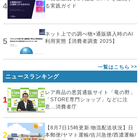
4
る実践ガイド
ネット上での調べ物×通販購入時のAI
5
利用実態【消費者調査 2025】
一覧はこちら
ニュースランキング
レア商品の悪質通販サイト「竜の野」
1
「STORE専門ショップ」などに注
意…消費者庁
【8月7日15時更新:物流配送状況】日
2
本郵便/ヤマト運輸/佐川急便/西濃運輸/