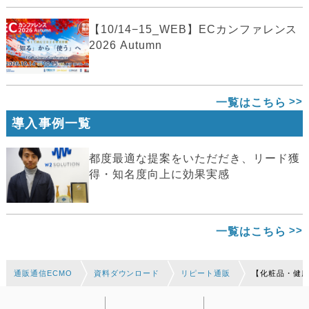
【10/14−15_WEB】ECカンファレンス
2026 Autumn
一覧はこちら
導入事例一覧
都度最適な提案をいただだき、リード獲
得・知名度向上に効果実感
一覧はこちら
通販通信ECMO
資料ダウンロード
リピート通販
【化粧品・健康