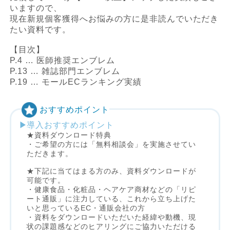
いますので、
現在新規個客獲得へお悩みの方に是非読んでいただき
たい資料です。
【目次】
P.4 … 医師推奨エンブレム
P.13 … 雑誌部門エンブレム
P.19 … モールECランキング実績
おすすめポイント
導入おすすめポイント
★資料ダウンロード特典
・ご希望の方には「無料相談会」を実施させてい
ただきます。
★下記に当てはまる方のみ、資料ダウンロードが
可能です。
・健康食品・化粧品・ヘアケア商材などの「リピ
ート通販」に注力している、これから立ち上げた
いと思っているEC・通販会社の方
・資料をダウンロードいただいた経緯や動機、現
状の課題感などのヒアリングにご協力いただける