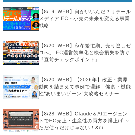
【8/19_WEB】何がいいんだ？リテール
メディア EC・小売の未来を変える事業
戦略
【8/20_WEB】秋冬繁忙期、売り逃しゼ
ロへ。 EC運営効率化と機会損失を防ぐ
『直前チェックポイント』
【8/20_WEB】【2026年】改正・業界
動向を踏まえて事例で理解 健食・機能
性“あいまいゾーン”大攻略セミナー
【8/28_WEB】Claude＆AIエージェン
トでEC売上・生産性の両方を爆上げ ～
ただ使うだけじゃない！&qu...