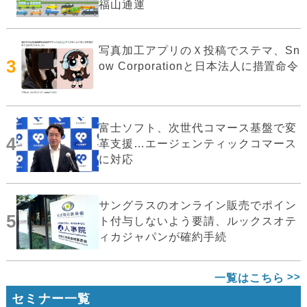
福山通運
写真加工アプリのＸ投稿でステマ、Sn
3
ow Corporationと日本法人に措置命令
富士ソフト、次世代コマース基盤で変
4
革支援…エージェンティックコマース
に対応
サングラスのオンライン販売でポイン
5
ト付与しないよう要請、ルックスオテ
ィカジャパンが確約手続
一覧はこちら
セミナー一覧