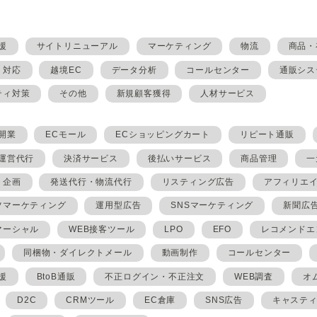
援
サイトリニューアル
マーケティング
物流
商品・
・対応
越境EC
データ分析
コールセンター
通販シス
ティ対策
その他
新規顧客獲得
人材サービス
開業
ECモール
ECショッピングカート
リピート通販
ト運営代行
決済サービス
後払いサービス
商品管理
一
・企画
発送代行・物流代行
リスティング広告
アフィリエ
ツマーケティング
運用型広告
SNSマーケティング
新聞広
マーシャル
WEB接客ツール
LPO
EFO
レコメンドエ
同梱物・ダイレクトメール
動画制作
コールセンター
援
BtoB通販
不正ログイン・不正注文
WEB調査
オ
D2C
CRMツール
EC倉庫
SNS広告
キャステ