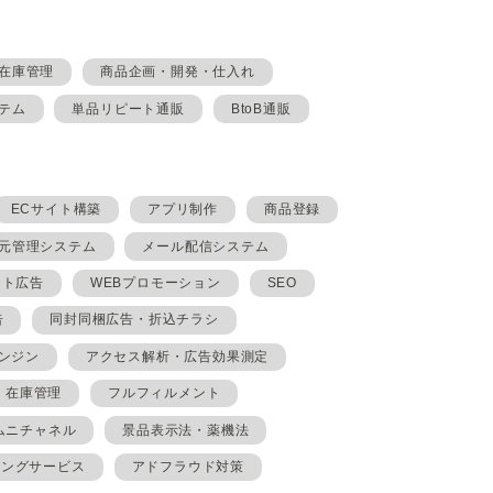
在庫管理
商品企画・開発・仕入れ
テム
単品リピート通販
BtoB通販
ECサイト構築
アプリ制作
商品登録
元管理システム
メール配信システム
イト広告
WEBプロモーション
SEO
告
同封同梱広告・折込チラシ
ンジン
アクセス解析・広告効果測定
在庫管理
フルフィルメント
ムニチャネル
景品表示法・薬機法
ィングサービス
アドフラウド対策