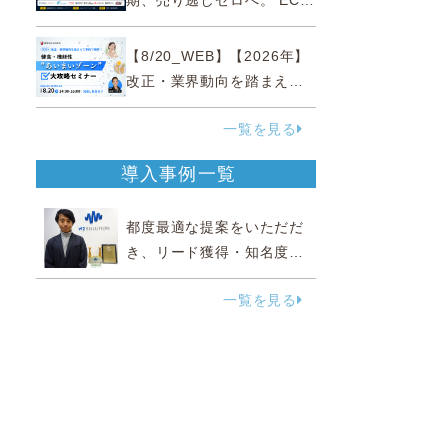
期、売り逃しゼロへ。 EC運
営効率化と機会損失を防ぐ
『直前チェックポイント』
【8/20_WEB】【2026年】
改正・業界動向を踏まえて
事例で理解 健食・機能
一覧を見る
性“あいまいゾーン”大攻略セ
ミナー
導入事例一覧
都度最適な提案をいただだ
き、リード獲得・知名度向
上に効果実感
一覧を見る