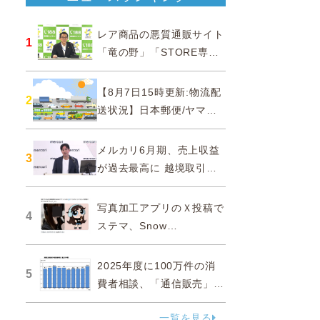
レア商品の悪質通販サイト
1
「竜の野」「STORE専門
ショップ」などに注意…消
費者庁
【8月7日15時更新:物流配
2
送状況】日本郵便/ヤマト
運輸/佐川急便/西濃運輸/福
山通運
メルカリ6月期、売上収益
3
が過去最高に 越境取引が
急成長
写真加工アプリのＸ投稿で
4
ステマ、Snow
Corporationと日本法人に
措置命令
2025年度に100万件の消
5
費者相談、「通信販売」が
38.0％占める…国民生活セ
一覧を見る
ンター