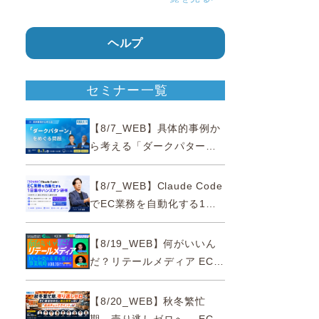
ヘルプ
セミナー一覧
【8/7_WEB】具体的事例か
ら考える「ダークパター
ン」をめぐる問題【薬事法
広告研究所×通販通信
【8/7_WEB】Claude Code
ECMO】
でEC業務を自動化する1日
集中ハンズオン研修【10名
限定・東京三田】
【8/19_WEB】何がいいん
だ？リテールメディア EC・
小売の未来を変える事業戦
略
【8/20_WEB】秋冬繁忙