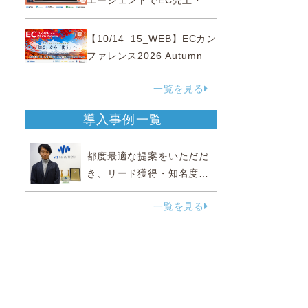
エージェントでEC売上・生
産性の両方を爆上げ ～ただ
使うだけじゃない！&qu...
【10/14−15_WEB】ECカン
ファレンス2026 Autumn
一覧を見る
導入事例一覧
都度最適な提案をいただだ
き、リード獲得・知名度向
上に効果実感
一覧を見る