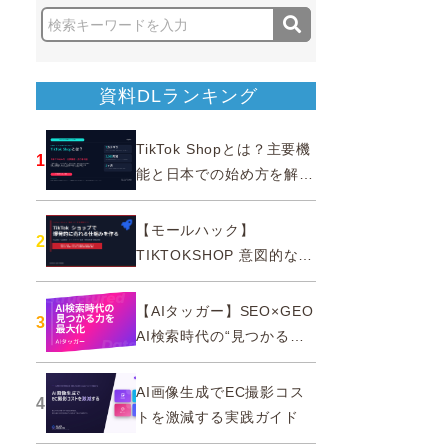
資料DLランキング
TikTok Shopとは？主要機
1
能と日本での始め方を解説
｜公式認定パートナー
【モールハック】
2
TIKTOKSHOP 意図的なバ
ズを生む法則
【AIタッガー】SEO×GEO
3
AI検索時代の“見つかる
力”を最大化
AI画像生成でEC撮影コス
4
トを激減する実践ガイド