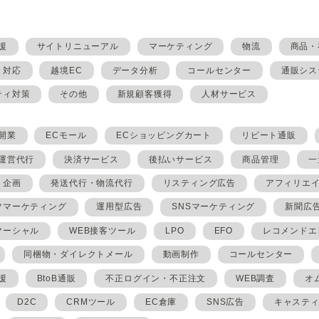
援
サイトリニューアル
マーケティング
物流
商品・
・対応
越境EC
データ分析
コールセンター
通販シス
ティ対策
その他
新規顧客獲得
人材サービス
開業
ECモール
ECショッピングカート
リピート通販
ト運営代行
決済サービス
後払いサービス
商品管理
一
・企画
発送代行・物流代行
リスティング広告
アフィリエ
ツマーケティング
運用型広告
SNSマーケティング
新聞広
マーシャル
WEB接客ツール
LPO
EFO
レコメンドエ
同梱物・ダイレクトメール
動画制作
コールセンター
援
BtoB通販
不正ログイン・不正注文
WEB調査
オ
D2C
CRMツール
EC倉庫
SNS広告
キャステ