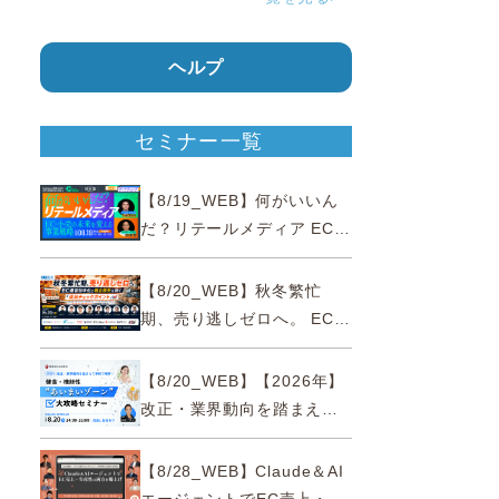
ヘルプ
セミナー一覧
【8/19_WEB】何がいいん
だ？リテールメディア EC・
小売の未来を変える事業戦
略
【8/20_WEB】秋冬繁忙
期、売り逃しゼロへ。 EC運
営効率化と機会損失を防ぐ
『直前チェックポイント』
【8/20_WEB】【2026年】
改正・業界動向を踏まえて
事例で理解 健食・機能
性“あいまいゾーン”大攻略セ
【8/28_WEB】Claude＆AI
ミナー