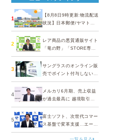
【8月8日9時更新:物流配送
1
状況】日本郵便/ヤマト運
輸/佐川急便/西濃運輸/福山
通運
レア商品の悪質通販サイト
2
「竜の野」「STORE専門
ショップ」などに注意…消
費者庁
サングラスのオンライン販
3
売でポイント付与しないよ
う要請、ルックスオティカ
ジャパンが確約手続
メルカリ6月期、売上収益
4
が過去最高に 越境取引が
急成長
富士ソフト、次世代コマー
5
ス基盤で変革支援…エージ
ェンティックコマースに対
一覧を見る
応