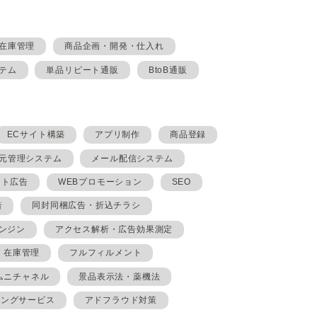
在庫管理
商品企画・開発・仕入れ
テム
単品リピート通販
BtoB通販
ECサイト構築
アプリ制作
商品登録
元管理システム
メール配信システム
イト広告
WEBプロモーション
SEO
告
同封同梱広告・折込チラシ
ンジン
アクセス解析・広告効果測定
在庫管理
フルフィルメント
ムニチャネル
景品表示法・薬機法
ィングサービス
アドフラウド対策