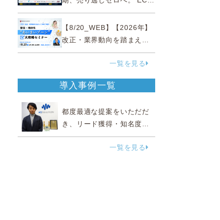
期、売り逃しゼロへ。 EC運
営効率化と機会損失を防ぐ
『直前チェックポイント』
【8/20_WEB】【2026年】
改正・業界動向を踏まえて
事例で理解 健食・機能
一覧を見る
性“あいまいゾーン”大攻略セ
ミナー
導入事例一覧
都度最適な提案をいただだ
き、リード獲得・知名度向
上に効果実感
一覧を見る