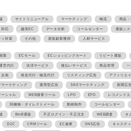
援
サイトリニューアル
マーケティング
物流
商品・
・対応
越境EC
データ分析
コールセンター
通販シス
ティ対策
その他
新規顧客獲得
人材サービス
開業
ECモール
ECショッピングカート
リピート通販
ト運営代行
決済サービス
後払いサービス
商品管理
一
・企画
発送代行・物流代行
リスティング広告
アフィリエ
ツマーケティング
運用型広告
SNSマーケティング
新聞広
マーシャル
WEB接客ツール
LPO
EFO
レコメンドエ
同梱物・ダイレクトメール
動画制作
コールセンター
援
BtoB通販
不正ログイン・不正注文
WEB調査
オ
D2C
CRMツール
EC倉庫
SNS広告
キャステ