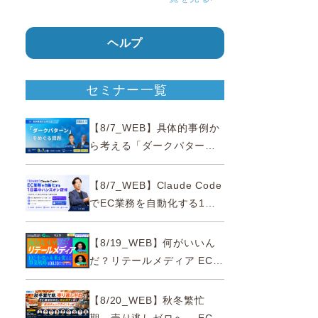
ヘルプ
セミナー一覧
【8/7_WEB】具体的事例か
ら考える「ダークパター
ン」をめぐる問題【薬事法
広告研究所×通販通信
【8/7_WEB】Claude Code
ECMO】
でEC業務を自動化する1日
集中ハンズオン研修【10名
限定・東京三田】
【8/19_WEB】何がいいん
だ？リテールメディア EC・
小売の未来を変える事業戦
略
【8/20_WEB】秋冬繁忙