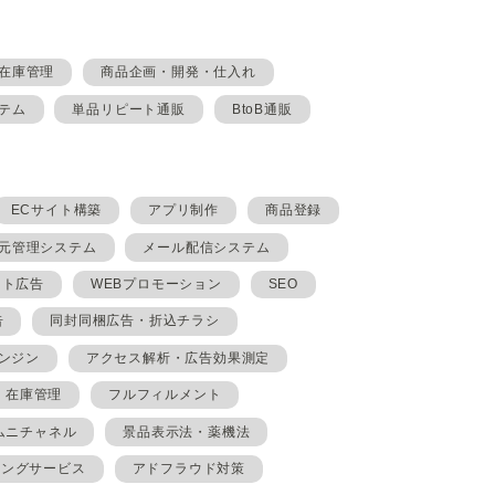
在庫管理
商品企画・開発・仕入れ
テム
単品リピート通販
BtoB通販
ECサイト構築
アプリ制作
商品登録
元管理システム
メール配信システム
イト広告
WEBプロモーション
SEO
告
同封同梱広告・折込チラシ
ンジン
アクセス解析・広告効果測定
在庫管理
フルフィルメント
ムニチャネル
景品表示法・薬機法
ィングサービス
アドフラウド対策