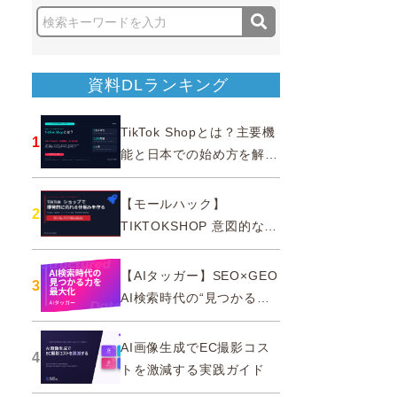
資料DLランキング
TikTok Shopとは？主要機
1
能と日本での始め方を解説
｜公式認定パートナー
【モールハック】
2
TIKTOKSHOP 意図的なバ
ズを生む法則
【AIタッガー】SEO×GEO
3
AI検索時代の“見つかる
力”を最大化
AI画像生成でEC撮影コス
4
トを激減する実践ガイド