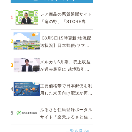
レア商品の悪質通販サイト
1
「竜の野」「STORE専門
ショップ」などに注意…消
費者庁
【8月5日15時更新:物流配
2
送状況】日本郵便/ヤマト
運輸/佐川急便/西濃運輸/福
山通運
メルカリ6月期、売上収益
3
が過去最高に 越境取引が
急成長
主要価格帯で日本郵便を利
4
用した米国向け配送が再
開、DDPソリューションと
API連携…ZenGroup
ふるさと住民登録ポータル
5
サイト「楽天ふるさと住
民」を2027年春に開設
一覧を見る