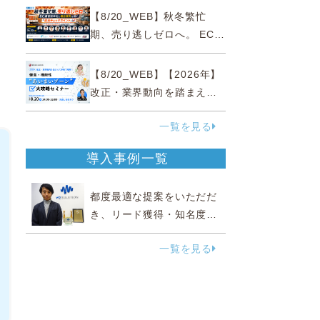
略
【8/20_WEB】秋冬繁忙
期、売り逃しゼロへ。 EC運
営効率化と機会損失を防ぐ
『直前チェックポイント』
【8/20_WEB】【2026年】
改正・業界動向を踏まえて
事例で理解 健食・機能
一覧を見る
性“あいまいゾーン”大攻略セ
ミナー
導入事例一覧
都度最適な提案をいただだ
き、リード獲得・知名度向
上に効果実感
一覧を見る