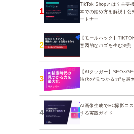
TikTok Shopとは？主
1
本での始め方を解説｜公
ートナー
【モールハック】TIKTOK
2
意図的なバズを生む法則
【AIタッガー】SEO×GE
3
時代の“見つかる力”を最
AI画像生成でEC撮影コ
4
する実践ガイド