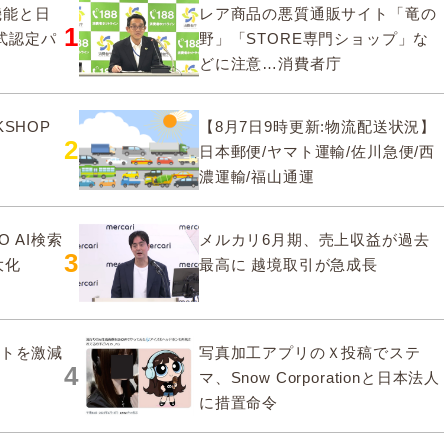
要機能と日
レア商品の悪質通販サイト「竜の
1
式認定パ
野」「STORE専門ショップ」な
どに注意…消費者庁
SHOP
【8月7日9時更新:物流配送状況】
2
日本郵便/ヤマト運輸/佐川急便/西
濃運輸/福山通運
O AI検索
メルカリ6月期、売上収益が過去
3
大化
最高に 越境取引が急成長
ストを激減
写真加工アプリのＸ投稿でステ
4
マ、Snow Corporationと日本法人
に措置命令