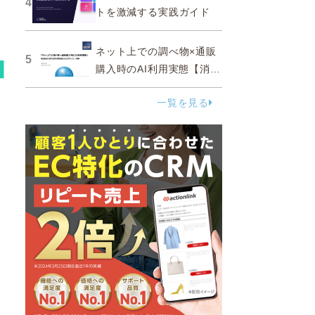
4
トを激減する実践ガイド
ネット上での調べ物×通販
5
購入時のAI利用実態【消費
者調査 2025】
一覧を見る