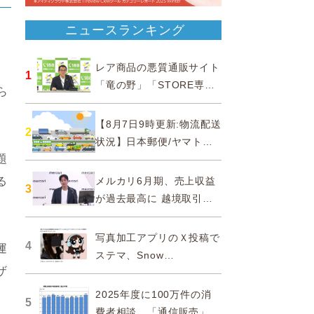
ニュースランキング
レア商品の悪質通販サイト
1
「竜の野」「STORE専門
ら
ショップ」などに注意…消
費者庁
【8月7日9時更新:物流配送
2
状況】日本郵便/ヤマト運
題
輸/佐川急便/西濃運輸/福山
通運
メルカリ6月期、売上収益
る
3
が過去最高に 越境取引が
急成長
写真加工アプリのＸ投稿で
4
運
ステマ、Snow
ザ
Corporationと日本法人に
措置命令
2025年度に100万件の消
5
費者相談、「通信販売」が