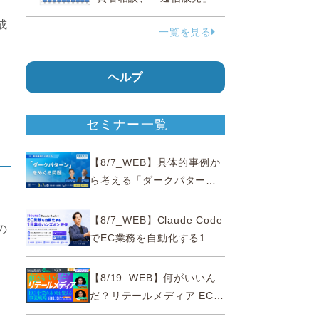
38.0％占める…国民生活セ
成
一覧を見る
ンター
と
ヘルプ
セミナー一覧
【8/7_WEB】具体的事例か
ら考える「ダークパター
ン」をめぐる問題【薬事法
広告研究所×通販通信
【8/7_WEB】Claude Code
の
ECMO】
でEC業務を自動化する1日
集中ハンズオン研修【10名
限定・東京三田】
【8/19_WEB】何がいいん
だ？リテールメディア EC・
小売の未来を変える事業戦