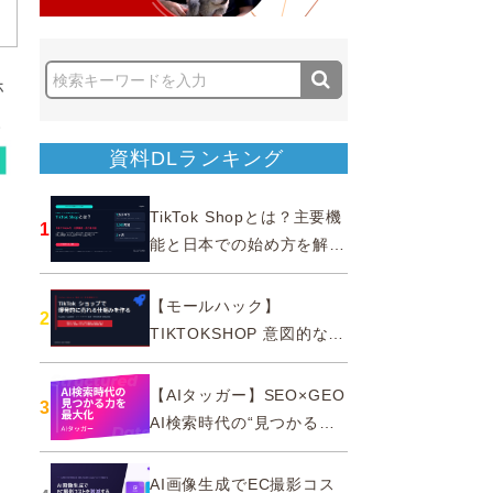
ホ
。
資料DLランキング
TikTok Shopとは？主要機
1
能と日本での始め方を解説
｜公式認定パートナー
【モールハック】
2
TIKTOKSHOP 意図的なバ
ズを生む法則
【AIタッガー】SEO×GEO
3
AI検索時代の“見つかる
力”を最大化
AI画像生成でEC撮影コス