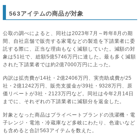
563アイテムの商品が対象
公取の調べによると、同社は2023年7月～昨年8月の期
間、自社店舗で販売する家電などの製造を下請業者に委
託する際に、正当な理由もなく減額していた。減額の対
象は51社で、総額5億5746万円に達した。最も多く減額
された下請業者では約2億7000万円に上った。
内訳は拡売費が14社・2億2406万円、実売助成費が25
社・2億1242万円、販売支援金が39社・9328万円、原
価リベートが3社・2123万円など。同社は今年2月14日
までに、それぞれの下請業者に減額分を返金した。
対象となった商品はプライベートブランドの洗濯機・電
子レンジ・電池・冷蔵庫など多岐にわたり、色違いなど
も含めると合計563アイテムを数えた。