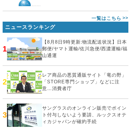
一覧はこちら
ニュースランキング
【8月8日9時更新:物流配送状況】日本
1
郵便/ヤマト運輸/佐川急便/西濃運輸/福
山通運
レア商品の悪質通販サイト「竜の野」
2
「STORE専門ショップ」などに注
意…消費者庁
サングラスのオンライン販売でポイン
3
ト付与しないよう要請、ルックスオテ
ィカジャパンが確約手続