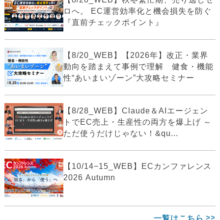
ロへ。 EC運営効率化と機会損失を防ぐ
『直前チェックポイント』
【8/20_WEB】【2026年】改正・業界
動向を踏まえて事例で理解 健食・機能
性“あいまいゾーン”大攻略セミナー
【8/28_WEB】Claude＆AIエージェン
トでEC売上・生産性の両方を爆上げ ～
ただ使うだけじゃない！&qu...
【10/14−15_WEB】ECカンファレンス
2026 Autumn
一覧はこちら