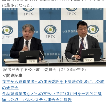
は最多となった。
記者発表する公正取引委員会（2月28日午後）
▽関連記事
荷主から運送業者への運送委託を下請法の対象に…公取
の研究会
食品製造業者などへの支払いで2770万円を一方的に減
額…公取、パルシステム連合会に勧告