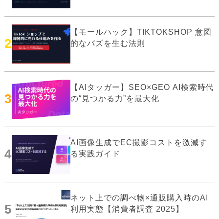
【モールハック】TIKTOKSHOP 意図
2
的なバズを生む法則
【AIタッガー】SEO×GEO AI検索時代
3
の“見つかる力”を最大化
AI画像生成でEC撮影コストを激減す
4
る実践ガイド
ネット上での調べ物×通販購入時のAI
5
利用実態【消費者調査 2025】