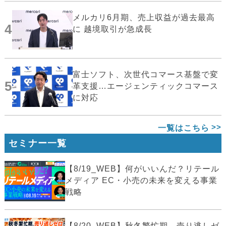
メルカリ6月期、売上収益が過去最高
4
に 越境取引が急成長
富士ソフト、次世代コマース基盤で変
5
革支援…エージェンティックコマース
に対応
一覧はこちら
セミナー一覧
【8/19_WEB】何がいいんだ？リテール
メディア EC・小売の未来を変える事業
戦略
【8/20_WEB】秋冬繁忙期、売り逃しゼ