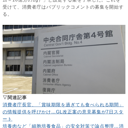
受けて、消費者庁はパブリックコメントの募集を開始す
る。
▽関連記事
消費者庁長官、「賞味期限を過ぎても食べられる期間」
の情報提供を呼びかけ…GL改正案の意見募集が7日スタ
ート
培養肉など「細胞培養食品」の安全対策で論点整理…消