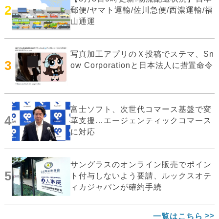
2
郵便/ヤマト運輸/佐川急便/西濃運輸/福
山通運
写真加工アプリのＸ投稿でステマ、Sn
3
ow Corporationと日本法人に措置命令
富士ソフト、次世代コマース基盤で変
4
革支援…エージェンティックコマース
に対応
サングラスのオンライン販売でポイン
5
ト付与しないよう要請、ルックスオテ
ィカジャパンが確約手続
一覧はこちら