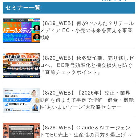
セミナー一覧
【8/19_WEB】何がいいんだ？リテール
メディア EC・小売の未来を変える事業
戦略
【8/20_WEB】秋冬繁忙期、売り逃しゼ
ロへ。 EC運営効率化と機会損失を防ぐ
『直前チェックポイント』
【8/20_WEB】【2026年】改正・業界
動向を踏まえて事例で理解 健食・機能
性“あいまいゾーン”大攻略セミナー
【8/28_WEB】Claude＆AIエージェン
トでEC売上・生産性の両方を爆上げ ～