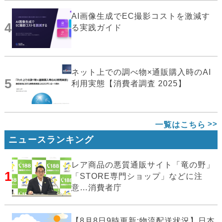
AI画像生成でEC撮影コストを激減す
4
る実践ガイド
ネット上での調べ物×通販購入時のAI
5
利用実態【消費者調査 2025】
一覧はこちら
ニュースランキング
レア商品の悪質通販サイト「竜の野」
1
「STORE専門ショップ」などに注
意…消費者庁
【8月8日9時更新:物流配送状況】日本