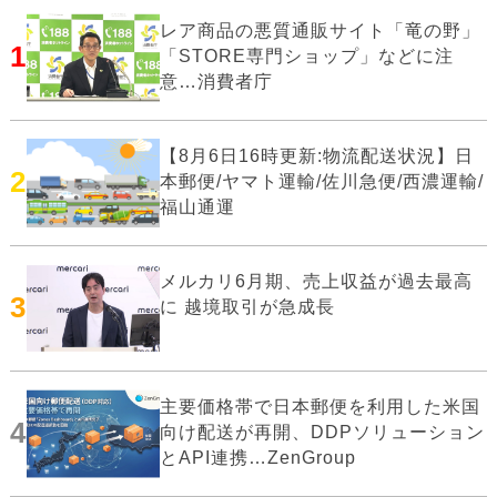
レア商品の悪質通販サイト「竜の野」
1
「STORE専門ショップ」などに注
意…消費者庁
【8月6日16時更新:物流配送状況】日
2
本郵便/ヤマト運輸/佐川急便/西濃運輸/
福山通運
メルカリ6月期、売上収益が過去最高
3
に 越境取引が急成長
主要価格帯で日本郵便を利用した米国
4
向け配送が再開、DDPソリューション
とAPI連携…ZenGroup