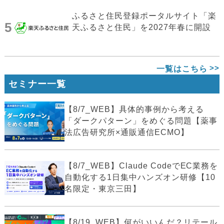
ふるさと住民登録ポータルサイト「楽
5
天ふるさと住民」を2027年春に開設
一覧はこちら
セミナー一覧
【8/7_WEB】具体的事例から考える
「ダークパターン」をめぐる問題【薬事
法広告研究所×通販通信ECMO】
【8/7_WEB】Claude CodeでEC業務を
自動化する1日集中ハンズオン研修【10
名限定・東京三田】
【8/19_WEB】何がいいんだ？リテール