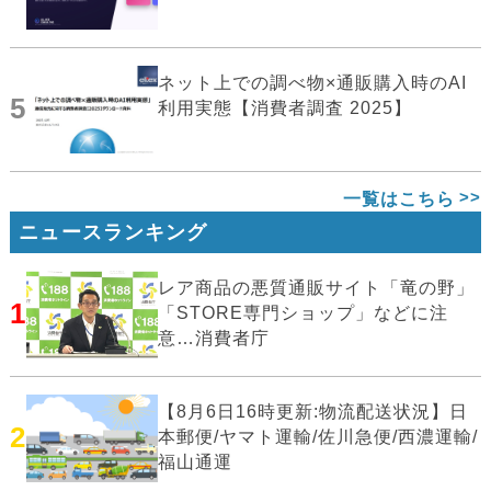
ネット上での調べ物×通販購入時のAI
5
利用実態【消費者調査 2025】
一覧はこちら
ニュースランキング
レア商品の悪質通販サイト「竜の野」
1
「STORE専門ショップ」などに注
意…消費者庁
【8月6日16時更新:物流配送状況】日
2
本郵便/ヤマト運輸/佐川急便/西濃運輸/
福山通運