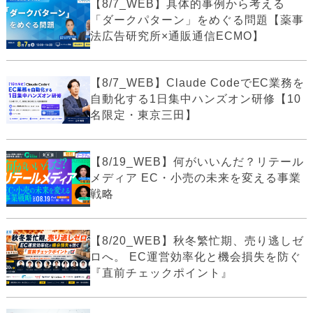
【8/7_WEB】具体的事例から考える
「ダークパターン」をめぐる問題【薬事
法広告研究所×通販通信ECMO】
【8/7_WEB】Claude CodeでEC業務を
自動化する1日集中ハンズオン研修【10
名限定・東京三田】
【8/19_WEB】何がいいんだ？リテール
メディア EC・小売の未来を変える事業
戦略
【8/20_WEB】秋冬繁忙期、売り逃しゼ
ロへ。 EC運営効率化と機会損失を防ぐ
『直前チェックポイント』