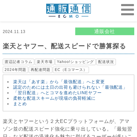
通販会社
2024.11.13
楽天とヤフー、配送スピードで勝算探る
渡辺記者コラム
楽天市場
Yahoo!ショッピング
配送状況
2024年問題
再配達問題
EC（Eコマース）
楽天は「あす楽」から「最強配送」へと変更
認定のためには土日の出荷も避けられない「最強配送」
「翌日配送」へとコマを進めたLINEヤフー
柔軟な配送スキームが現場の負荷軽減に
まとめ
楽天とヤフーという２大ECプラットフォームが、アマ
ゾン並の配送スピード強化に乗り出している。「最短翌
日」など配送の迅速化を魅力に挙げるユーザーが多いこ