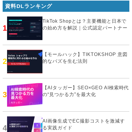
資料DLランキング
TikTok Shopとは？主要機能と日本で
1
の始め方を解説｜公式認定パートナー
【モールハック】TIKTOKSHOP 意図
2
的なバズを生む法則
【AIタッガー】SEO×GEO AI検索時代
3
の“見つかる力”を最大化
AI画像生成でEC撮影コストを激減す
4
る実践ガイド