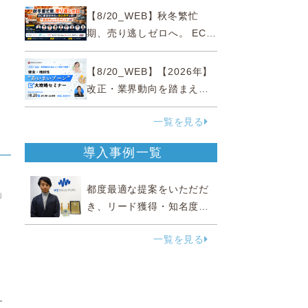
略
【8/20_WEB】秋冬繁忙
期、売り逃しゼロへ。 EC運
営効率化と機会損失を防ぐ
『直前チェックポイント』
【8/20_WEB】【2026年】
改正・業界動向を踏まえて
事例で理解 健食・機能
一覧を見る
性“あいまいゾーン”大攻略セ
ミナー
導入事例一覧
都度最適な提案をいただだ
」
き、リード獲得・知名度向
上に効果実感
一覧を見る
る
す