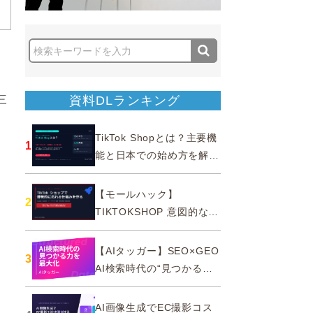
京
ま
三
資料DLランキング
TikTok Shopとは？主要機
1
能と日本での始め方を解説
｜公式認定パートナー
【モールハック】
2
TIKTOKSHOP 意図的なバ
ズを生む法則
【AIタッガー】SEO×GEO
3
AI検索時代の“見つかる
力”を最大化
AI画像生成でEC撮影コス