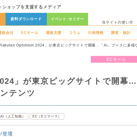
トショップを支援するメディア
資料ダウンロード
イベント･セミナー
当サイトの使い方
通販会社
ECモール
通販支援
コラム
行政情報
調査・統計
Rakuten Optimism 2024」が東京ビッグサイトで開幕…「AI」ブースに多
ECモール
ism 2024」が東京ビッグサイトで開幕…
コンテンツ
AI（人工知能）
EC（Eコマース）
が登壇