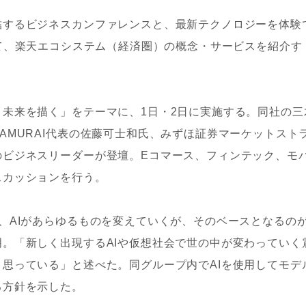
結するビジネスカンファレンスと、最新テクノロジーを体験
」を通じて、楽天エコシステム（経済圏）の概念・サービスを紹介す
未来を描く」をテーマに、1日・2日に実施する。同社の三
AMURAI代表の佐藤可士和氏、みずほ証券マーケットスト
のビジネスリーダーが登壇。Eコマース、フィンテック、モ
スカッションを行う。
、AIがあらゆるものを変えていくが、そのベースとなるの
。「新しく出現するAIや仮想社会で世の中が変わっていく
思っている」と述べた。同グループ内でAIを使用してモデ
る方針を示した。