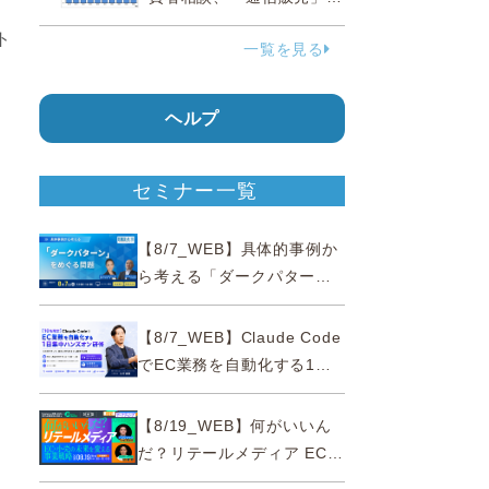
38.0％占める…国民生活セ
ト
一覧を見る
ンター
ヘルプ
セミナー一覧
【8/7_WEB】具体的事例か
ら考える「ダークパター
ン」をめぐる問題【薬事法
広告研究所×通販通信
【8/7_WEB】Claude Code
ECMO】
でEC業務を自動化する1日
集中ハンズオン研修【10名
限定・東京三田】
【8/19_WEB】何がいいん
だ？リテールメディア EC・
小売の未来を変える事業戦