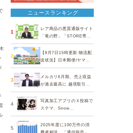
で
ニュースランキング
レア商品の悪質通販サイト
1
「竜の野」「STORE専門
ショップ」などに注意…消
木
費者庁
【8月7日15時更新:物流配
2
ラ
送状況】日本郵便/ヤマト
運輸/佐川急便/西濃運輸/福
バ
山通運
メルカリ6月期、売上収益
3
が過去最高に 越境取引が
急成長
が
写真加工アプリのＸ投稿で
4
震
ステマ、Snow
ル
Corporationと日本法人に
措置命令
2025年度に100万件の消
5
費者相談、「通信販売」が