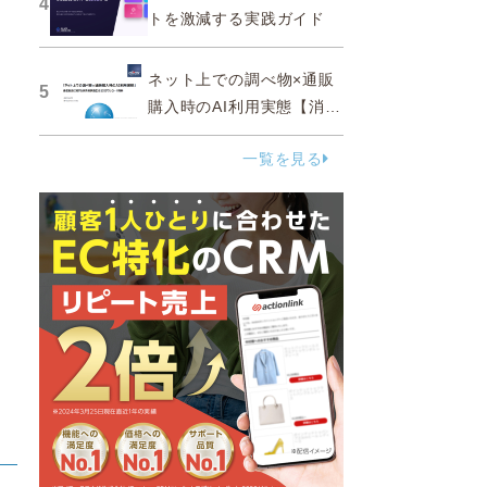
4
トを激減する実践ガイド
ネット上での調べ物×通販
5
購入時のAI利用実態【消費
者調査 2025】
一覧を見る