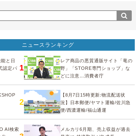
ニュースランキング
要機能と日
レア商品の悪質通販サイト「竜の
1
式認定パ
野」「STORE専門ショップ」な
どに注意…消費者庁
SHOP
【8月7日15時更新:物流配送状
2
況】日本郵便/ヤマト運輸/佐川急
便/西濃運輸/福山通運
O AI検索
メルカリ6月期、売上収益が過去