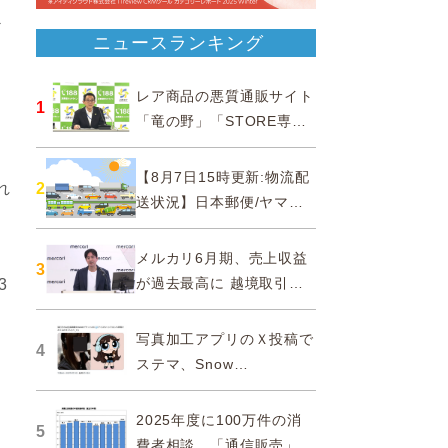
ど
ニュースランキング
レア商品の悪質通販サイト
1
「竜の野」「STORE専門
ショップ」などに注意…消
と
費者庁
【8月7日15時更新:物流配
2
れ
送状況】日本郵便/ヤマト
運輸/佐川急便/西濃運輸/福
山通運
メルカリ6月期、売上収益
3
が過去最高に 越境取引が
3
急成長
写真加工アプリのＸ投稿で
4
ステマ、Snow
Corporationと日本法人に
措置命令
2025年度に100万件の消
5
費者相談、「通信販売」が