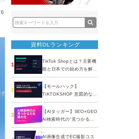
6
資料DLランキング
TikTok Shopとは？主要機
1
能と日本での始め方を解説
｜公式認定パートナー
【モールハック】
2
TIKTOKSHOP 意図的なバ
ズを生む法則
【AIタッガー】SEO×GEO
3
AI検索時代の“見つかる
力”を最大化
AI画像生成でEC撮影コス