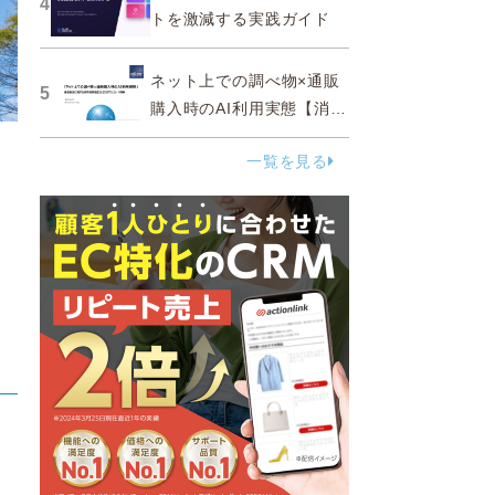
4
トを激減する実践ガイド
ネット上での調べ物×通販
5
購入時のAI利用実態【消費
者調査 2025】
一覧を見る