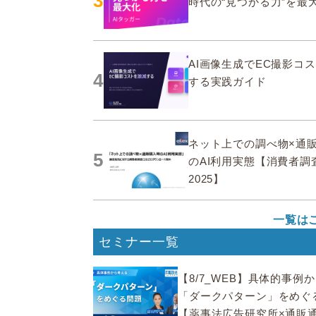
3
時代の“見つかる力”を最
AI画像生成でEC撮影コ
4
する実践ガイド
ネット上での調べ物×通
5
のAI利用実態【消費者調
2025】
一覧は
セミナー一覧
【8/7_WEB】具体的事例
「ダークパターン」をめぐ
【薬事法広告研究所×通販