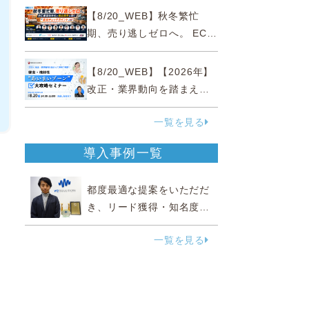
略
【8/20_WEB】秋冬繁忙
期、売り逃しゼロへ。 EC運
営効率化と機会損失を防ぐ
『直前チェックポイント』
【8/20_WEB】【2026年】
改正・業界動向を踏まえて
事例で理解 健食・機能
一覧を見る
性“あいまいゾーン”大攻略セ
ミナー
導入事例一覧
都度最適な提案をいただだ
き、リード獲得・知名度向
上に効果実感
一覧を見る