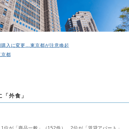
期購入に変更…東京都が注意喚起
東京都
に「外食」
1位が「商品一般」（152件）、2位が「賃貸アパート」