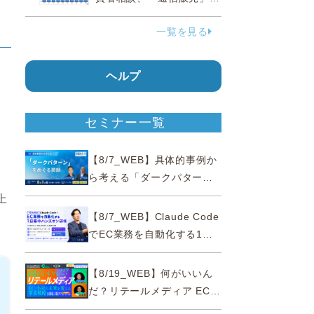
38.0％占める…国民生活セ
一覧を見る
ンター
ヘルプ
セミナー一覧
【8/7_WEB】具体的事例か
ら考える「ダークパター
ン」をめぐる問題【薬事法
上
広告研究所×通販通信
【8/7_WEB】Claude Code
ECMO】
でEC業務を自動化する1日
集中ハンズオン研修【10名
限定・東京三田】
【8/19_WEB】何がいいん
だ？リテールメディア EC・
小売の未来を変える事業戦