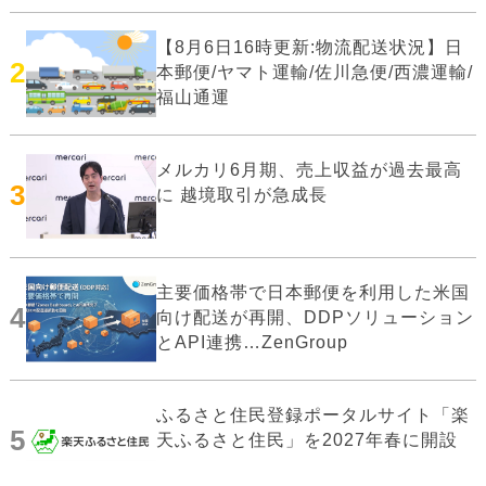
【8月6日16時更新:物流配送状況】日
2
本郵便/ヤマト運輸/佐川急便/西濃運輸/
福山通運
メルカリ6月期、売上収益が過去最高
3
に 越境取引が急成長
主要価格帯で日本郵便を利用した米国
4
向け配送が再開、DDPソリューション
とAPI連携…ZenGroup
ふるさと住民登録ポータルサイト「楽
5
天ふるさと住民」を2027年春に開設