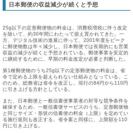
日本郵便の収益減少が続くと予想
25g以下の定形郵便物の料金は、消費税増税に伴う改定
を除いて、約30年間にわたって据え置かれてきた。一
方、デジタル技術の進展に伴って、2001年度をピーク
に郵便物数は年々減少し、日本郵便では長期的にも営業
収益の減少が続くと予想されている。郵便事業を安定的
に継続するために、早期の料金改定が必要と判断した。
第1種郵便物のうち25g以下の定形郵便物の料金は、省
令で定める上限を超えられない仕組みとなっている。こ
のため、総務省は省令を改正し、現行の84円から110円
に引き上げる方針としている。
また、日本郵便と一般信書便事業者の対等な競争条件を
確保するため、一般信書便サービスのうち、定形郵便物
と同じサイズ・形状の信書便の料金（上限）を定めてい
る施行規則も改正する。省令案と同様に、上限額を110
円に引き上げる。