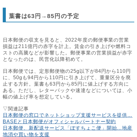
葉書は63円→85円の予定
日本郵便の収支を見ると、2022年度の郵便事業の営業
損益は211億円の赤字を計上。賃金の引き上げや燃料コ
ストの高騰などが影響した。郵便事業の営業損益が赤字
となったのは、民営化以降初めて。
日本郵便では、定形郵便物の25g以下が84円から110円
に、50gも94円から110円に引き上げて、重量区分を廃
止する方針。葉書も63円から85円に値上げする方向に
ある。ただし、レターパックや速達などについては、小
幅の値上げ率を想定している。
▽関連記事
日本郵便の窓口でネットショップ支援サービスを提供…
BASEと日本郵便がオフィシャルパートナー契約
日本郵便、新配送サービス「ぽすちょこ便」開始…地産
地消や買い物を支援