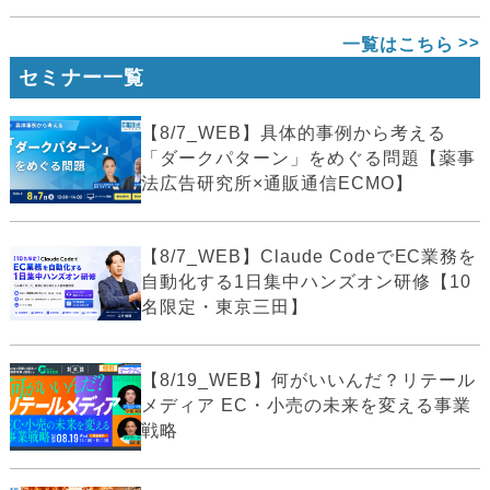
一覧はこちら
セミナー一覧
【8/7_WEB】具体的事例から考える
「ダークパターン」をめぐる問題【薬事
法広告研究所×通販通信ECMO】
【8/7_WEB】Claude CodeでEC業務を
自動化する1日集中ハンズオン研修【10
名限定・東京三田】
【8/19_WEB】何がいいんだ？リテール
メディア EC・小売の未来を変える事業
戦略