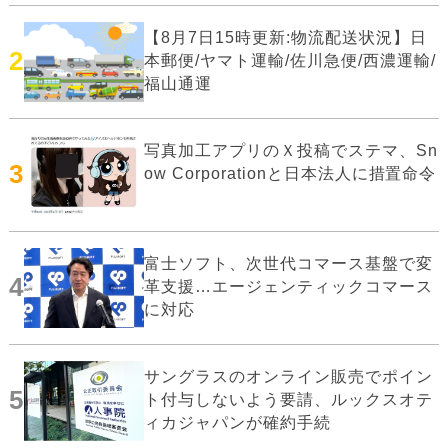
【8月7日15時更新:物流配送状況】日
2
本郵便/ヤマト運輸/佐川急便/西濃運輸/
福山通運
写真加工アプリのＸ投稿でステマ、Sn
3
ow Corporationと日本法人に措置命令
富士ソフト、次世代コマース基盤で変
4
革支援…エージェンティックコマース
に対応
サングラスのオンライン販売でポイン
5
ト付与しないよう要請、ルックスオテ
ィカジャパンが確約手続