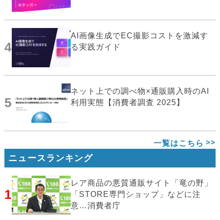
AI画像生成でEC撮影コストを激減す
4
る実践ガイド
ネット上での調べ物×通販購入時のAI
5
利用実態【消費者調査 2025】
一覧はこちら
ニュースランキング
レア商品の悪質通販サイト「竜の野」
1
「STORE専門ショップ」などに注
意…消費者庁