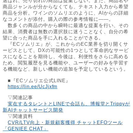
選ばれ、売り切れの商品は提案しない。また、商品名や
商品ジャンルが分からなくても、テキスト入力から希望
商品を分析。ワインのソムリエのように、AIからの詳細
なコメントが添付。購入の際の参考情報に――。
数多くの商品の中から瞬時に最適な提案を行い、その
結果、消費者は無数の選択肢に迷うことなく、自分の希
望に合った商品を手に入れることができる。
『ECソムリエ』が、これからのEC業界を切り開くサ
ービスとして、DXの可能性の1つとして革命的なサービ
スになることを期待し、今後は、利便性をさらに高める
ため、閲覧履歴を見る機能や、ユーザーの好みを学習す
る機能など、新しい機能の追加を予定しているという。
■『ECソムリエ公式LINE』
https://lin.ee/UcJjxfm
▽関連記事
実在するタレントとLINEで会話も、博報堂とTrippyが
新AIチャットサービス開発
▽関連資料
CVR/LTV向上・新規顧客獲得 チャットEFOツール
「GENIEE CHAT」