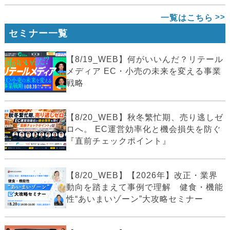
一覧はこちら
セミナー一覧
【8/19_WEB】何がいいんだ？リテール
メディア EC・小売の未来を変える事業
戦略
【8/20_WEB】秋冬繁忙期、売り逃しゼ
ロへ。 EC運営効率化と機会損失を防ぐ
『直前チェックポイント』
【8/20_WEB】【2026年】改正・業界
動向を踏まえて事例で理解 健食・機能
性“あいまいゾーン”大攻略セミナー