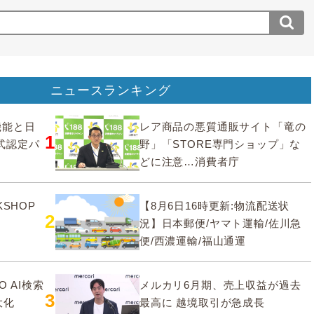
ニュースランキング
要機能と日
レア商品の悪質通販サイト「竜の
1
式認定パ
野」「STORE専門ショップ」な
どに注意…消費者庁
SHOP
【8月6日16時更新:物流配送状
2
況】日本郵便/ヤマト運輸/佐川急
便/西濃運輸/福山通運
O AI検索
メルカリ6月期、売上収益が過去
3
大化
最高に 越境取引が急成長