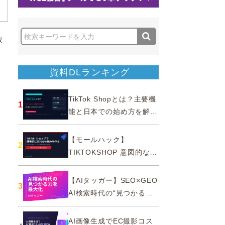
放
資料DLランキング
TikTok Shopとは？主要機
1
能と日本での始め方を解説
｜公式認定パートナー
【モールハック】
2
TIKTOKSHOP 意図的なバ
ズを生む法則
【AIタッガー】SEO×GEO
3
AI検索時代の“見つかる
力”を最大化
AI画像生成でEC撮影コス