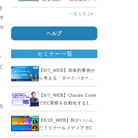
38.0％占める…国民生活セ
を
一覧を見る
ンター
す
ホ
ヘルプ
セミナー一覧
ラ
て
【8/7_WEB】具体的事例か
ら考える「ダークパター
ン」をめぐる問題【薬事法
広告研究所×通販通信
【8/7_WEB】Claude Code
ECMO】
でEC業務を自動化する1日
自
集中ハンズオン研修【10名
、
限定・東京三田】
【8/19_WEB】何がいいん
だ？リテールメディア EC・
小売の未来を変える事業戦