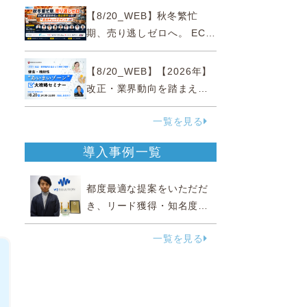
略
【8/20_WEB】秋冬繁忙
期、売り逃しゼロへ。 EC運
営効率化と機会損失を防ぐ
『直前チェックポイント』
【8/20_WEB】【2026年】
改正・業界動向を踏まえて
事例で理解 健食・機能
一覧を見る
性“あいまいゾーン”大攻略セ
ミナー
導入事例一覧
都度最適な提案をいただだ
き、リード獲得・知名度向
上に効果実感
一覧を見る