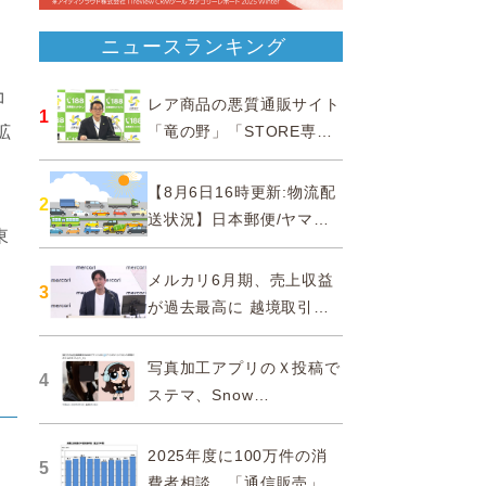
ニュースランキング
ジ
コ
レア商品の悪質通販サイト
1
拡
「竜の野」「STORE専門
ショップ」などに注意…消
費者庁
【8月6日16時更新:物流配
2
送状況】日本郵便/ヤマト
東
運輸/佐川急便/西濃運輸/福
山通運
メルカリ6月期、売上収益
3
が過去最高に 越境取引が
急成長
写真加工アプリのＸ投稿で
4
ステマ、Snow
Corporationと日本法人に
措置命令
2025年度に100万件の消
5
費者相談、「通信販売」が