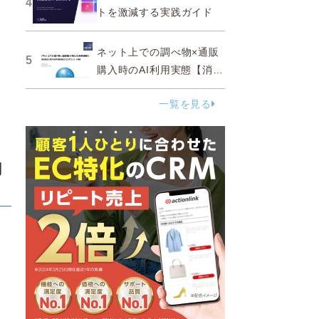
4
トを激減する実践ガイド
ネット上での調べ物×通販
5
購入時のAI利用実態【消費
者調査 2025】
一覧を見る
創