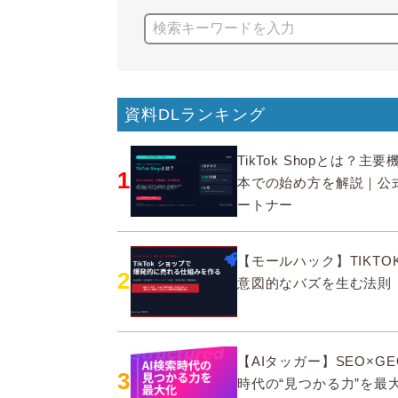
資料DLランキング
TikTok Shopとは？主
1
本での始め方を解説｜公
ートナー
【モールハック】TIKTOK
2
意図的なバズを生む法則
【AIタッガー】SEO×GE
3
時代の“見つかる力”を最