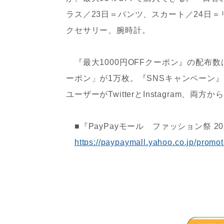
ラス／23日＝パンツ、スカート／24日＝
クセサリー、腕時計。
『最大1000円OFFクーポン』の配布数は、
ーポン」が1万枚。『SNSキャンペーン』
ユーザーがTwitterとInstagram、両方
■『PayPayモール ファッション祭 2022
https://paypaymall.yahoo.co.jp/promot