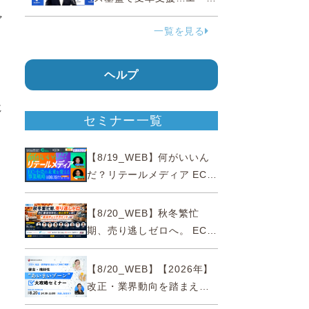
ェンティックコマースに対
ア
一覧を見る
応
ヘルプ
ク
じ
セミナー一覧
【8/19_WEB】何がいいん
だ？リテールメディア EC・
小売の未来を変える事業戦
略
【8/20_WEB】秋冬繁忙
期、売り逃しゼロへ。 EC運
営効率化と機会損失を防ぐ
『直前チェックポイント』
【8/20_WEB】【2026年】
改正・業界動向を踏まえて
事例で理解 健食・機能