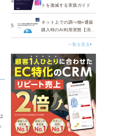
4
トを激減する実践ガイド
ネット上での調べ物×通販
5
購入時のAI利用実態【消費
者調査 2025】
一覧を見る
は
』