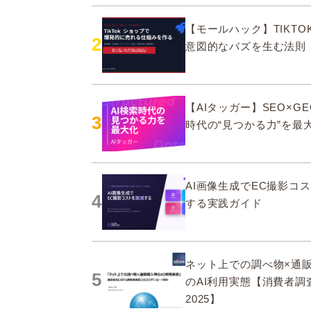
【モールハック】TIKTOK
2
意図的なバズを生む法則
【AIタッガー】SEO×GE
3
時代の“見つかる力”を最
AI画像生成でEC撮影コ
4
する実践ガイド
ネット上での調べ物×通
5
のAI利用実態【消費者調
2025】