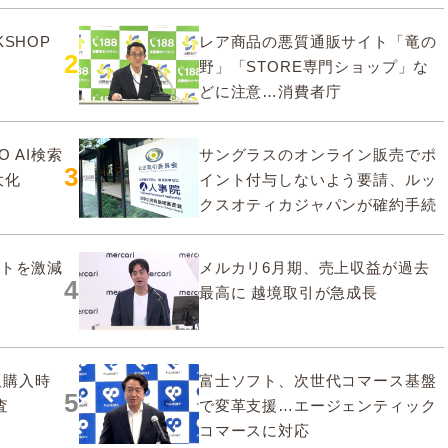
SHOP
レア商品の悪質通販サイト「竜の
2
野」「STORE専門ショップ」な
どに注意…消費者庁
O AI検索
サングラスのオンライン販売でポ
3
大化
イント付与しないよう要請、ルッ
クスオティカジャパンが確約手続
ストを激減
メルカリ6月期、売上収益が過去
4
最高に 越境取引が急成長
販購入時
富士ソフト、次世代コマース基盤
5
査
で変革支援…エージェンティック
コマースに対応