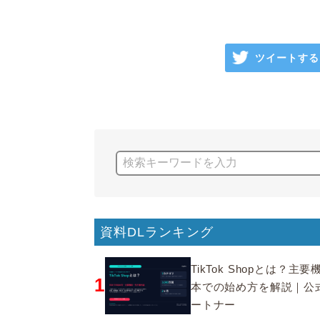
ツイートする
資料DLランキング
TikTok Shopとは？主
1
本での始め方を解説｜公
ートナー