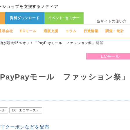
トショップを支援するメディア
資料ダウンロード
イベント･セミナー
当サイトの使い方
通販会社
ECモール
通販支援
コラム
行政情報
調査・統計
物が最大95％オフ！「PayPayモール ファッション祭」開催
ECモール
PayPayモール ファッション祭」
ール
EC（Eコマース）
OFFクーポンなどを配布