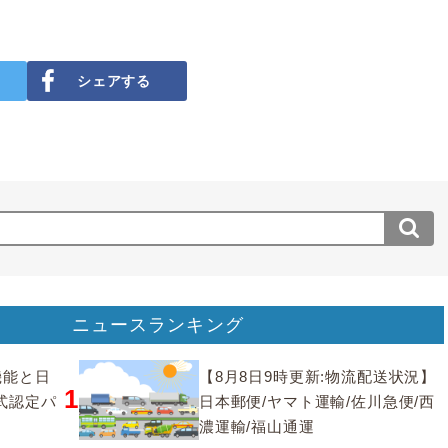
シェアする
ニュースランキング
要機能と日
【8月8日9時更新:物流配送状況】
1
式認定パ
日本郵便/ヤマト運輸/佐川急便/西
濃運輸/福山通運