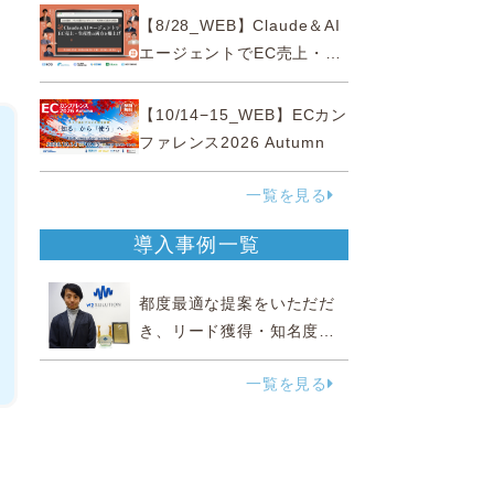
性“あいまいゾーン”大攻略セ
【8/28_WEB】Claude＆AI
ミナー
エージェントでEC売上・生
産性の両方を爆上げ ～ただ
使うだけじゃない！&qu...
【10/14−15_WEB】ECカン
ファレンス2026 Autumn
一覧を見る
導入事例一覧
都度最適な提案をいただだ
き、リード獲得・知名度向
上に効果実感
一覧を見る