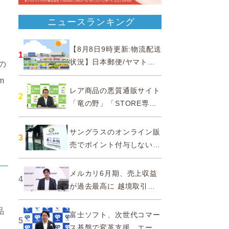
ニュースランキング
【8月8日9時更新:物流配送
1
状況】日本郵便/ヤマト運
の
輸/佐川急便/西濃運輸/福山
m
通運
レア商品の悪質通販サイト
2
「竜の野」「STORE専門
ショップ」などに注意…消
費者庁
サングラスのオンライン販
3
売でポイント付与しないよ
う要請、ルックスオティカ
ジャパンが確約手続
メルカリ6月期、売上収益
4
が過去最高に 越境取引が
急成長
品
富士ソフト、次世代コマー
5
グ
ス基盤で変革支援…エージ