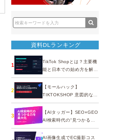
、
資料DLランキング
TikTok Shopとは？主要機
1
能と日本での始め方を解説
｜公式認定パートナー
【モールハック】
2
TIKTOKSHOP 意図的なバ
ズを生む法則
【AIタッガー】SEO×GEO
3
AI検索時代の“見つかる
力”を最大化
AI画像生成でEC撮影コス