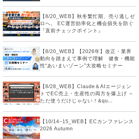
【8/20_WEB】秋冬繁忙期、売り逃しゼ
ロへ。 EC運営効率化と機会損失を防ぐ
『直前チェックポイント』
【8/20_WEB】【2026年】改正・業界
動向を踏まえて事例で理解 健食・機能
性“あいまいゾーン”大攻略セミナー
【8/28_WEB】Claude＆AIエージェン
トでEC売上・生産性の両方を爆上げ ～
ただ使うだけじゃない！&qu...
【10/14−15_WEB】ECカンファレンス
2026 Autumn