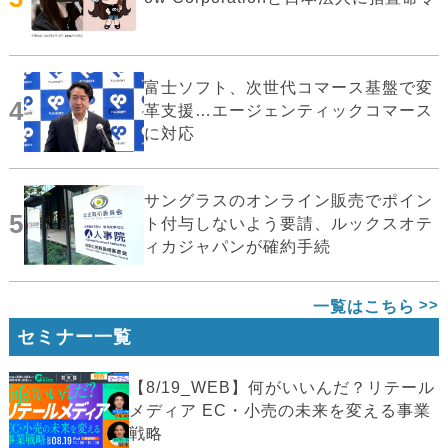
富士ソフト、次世代コマース基盤で変
4
革支援…エージェンティックコマース
に対応
サングラスのオンライン販売でポイン
5
ト付与しないよう要請、ルックスオテ
ィカジャパンが確約手続
一覧はこちら
セミナー一覧
【8/19_WEB】何がいいんだ？リテール
メディア EC・小売の未来を変える事業
戦略