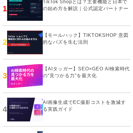
TikTok Shopとは？主要機能と日本で
1
の始め方を解説｜公式認定パートナー
【モールハック】TIKTOKSHOP 意図
2
的なバズを生む法則
【AIタッガー】SEO×GEO AI検索時代
3
の“見つかる力”を最大化
AI画像生成でEC撮影コストを激減す
4
る実践ガイド