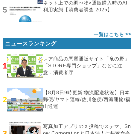
ネット上での調べ物×通販購入時のAI
5
利用実態【消費者調査 2025】
一覧はこちら
ニュースランキング
レア商品の悪質通販サイト「竜の野」
1
「STORE専門ショップ」などに注
意…消費者庁
【8月8日9時更新:物流配送状況】日本
2
郵便/ヤマト運輸/佐川急便/西濃運輸/福
山通運
写真加工アプリのＸ投稿でステマ、Sn
3
ow Corporationと日本法人に措置命令