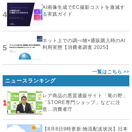
AI画像生成でEC撮影コストを激減す
4
る実践ガイド
ネット上での調べ物×通販購入時のAI
5
利用実態【消費者調査 2025】
一覧はこちら
ニュースランキング
レア商品の悪質通販サイト「竜の野」
1
「STORE専門ショップ」などに注
意…消費者庁
【8月8日9時更新:物流配送状況】日本