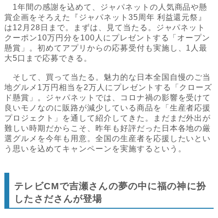
1年間の感謝を込めて、ジャパネットの人気商品や懸
賞企画をそろえた『ジャパネット35周年 利益還元祭』
は12月28日まで。まずは、見て当たる。ジャパネット
クーポン10万円分を100人にプレゼントする「オープン
懸賞」。初めてアプリからの応募受付も実施し、1人最
大5口まで応募できる。
そして、買って当たる。魅力的な日本全国自慢のご当
地グルメ1万円相当を2万人にプレゼントする「クローズ
ド懸賞」。ジャパネットでは、コロナ禍の影響を受けて
良いモノなのに販路が減少している商品を「生産者応援
プロジェクト」を通して紹介してきた。まだまだ外出が
難しい時期だからこそ、昨年も好評だった日本各地の厳
選グルメを今年も用意。全国の生産者を応援したいとい
う思いを込めてキャンペーンを実施するという。
テレビCMで吉瀬さんの夢の中に福の神に扮
したさださんが登場