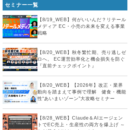
セミナー一覧
【8/19_WEB】何がいいんだ？リテール
メディア EC・小売の未来を変える事業
戦略
【8/20_WEB】秋冬繁忙期、売り逃しゼ
ロへ。 EC運営効率化と機会損失を防ぐ
『直前チェックポイント』
【8/20_WEB】【2026年】改正・業界
動向を踏まえて事例で理解 健食・機能
性“あいまいゾーン”大攻略セミナー
【8/28_WEB】Claude＆AIエージェン
トでEC売上・生産性の両方を爆上げ ～