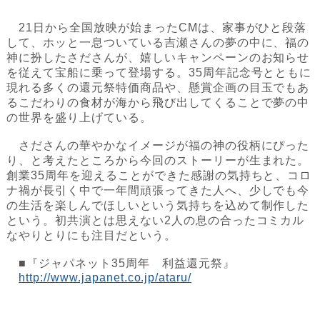
21日から全国放映が始まったCMは、家事がひと段落
して、ホッと一息ついている吉瀬さんの夢の中に、福の
神に扮したさださんが、嬉しいキャンペーンのお知らせ
を従えて宝船に乗って登場する。35周年記念号とともに
現れる多くの還元祭特価商品や、懸賞企画の目玉でもあ
るこだわりの食材が海から飛び出してくることで夢の中
の世界を盛り上げている。
さださんの華やかなイメージが福の神の役柄にぴった
り、と考えたところから今回のストーリーが生まれた。
創業35周年を迎えることができた感謝の気持ちと、コロ
ナ禍が長引く中で一年間頑張ってきた人へ、少しでも今
の生活を楽しんでほしいという気持ちを込めて制作した
という。初共演とは思えない2人の息の合ったコミカル
なやりとりにも注目だという。
■『ジャパネット35周年 利益還元祭』
http://www.japanet.co.jp/ataru/