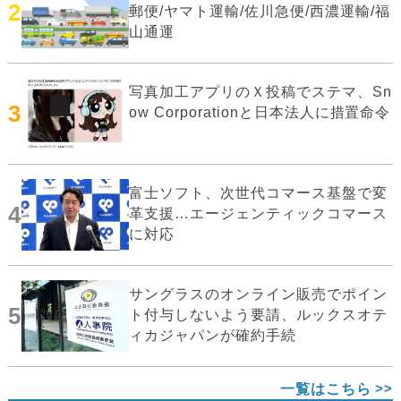
2
郵便/ヤマト運輸/佐川急便/西濃運輸/福
山通運
写真加工アプリのＸ投稿でステマ、Sn
3
ow Corporationと日本法人に措置命令
富士ソフト、次世代コマース基盤で変
4
革支援…エージェンティックコマース
に対応
サングラスのオンライン販売でポイン
5
ト付与しないよう要請、ルックスオテ
ィカジャパンが確約手続
一覧はこちら