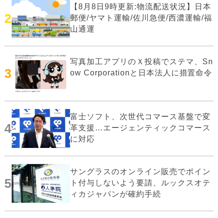
【8月8日9時更新:物流配送状況】日本
2
郵便/ヤマト運輸/佐川急便/西濃運輸/福
山通運
写真加工アプリのＸ投稿でステマ、Sn
3
ow Corporationと日本法人に措置命令
富士ソフト、次世代コマース基盤で変
4
革支援…エージェンティックコマース
に対応
サングラスのオンライン販売でポイン
5
ト付与しないよう要請、ルックスオテ
ィカジャパンが確約手続