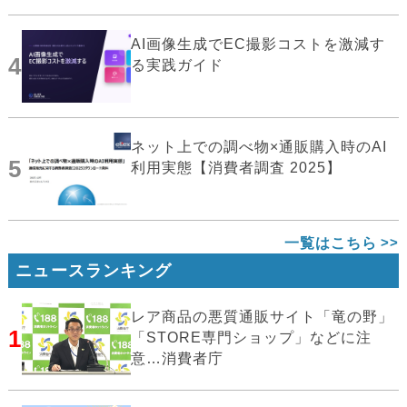
AI画像生成でEC撮影コストを激減す
4
る実践ガイド
ネット上での調べ物×通販購入時のAI
5
利用実態【消費者調査 2025】
一覧はこちら
ニュースランキング
レア商品の悪質通販サイト「竜の野」
1
「STORE専門ショップ」などに注
意…消費者庁