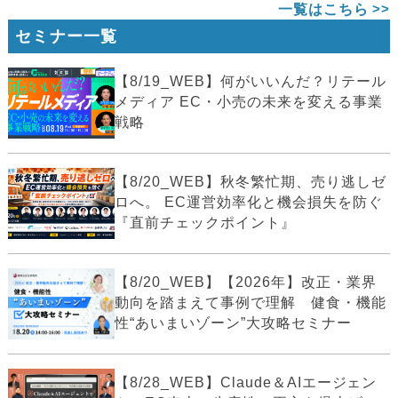
一覧はこちら
セミナー一覧
【8/19_WEB】何がいいんだ？リテール
メディア EC・小売の未来を変える事業
戦略
【8/20_WEB】秋冬繁忙期、売り逃しゼ
ロへ。 EC運営効率化と機会損失を防ぐ
『直前チェックポイント』
【8/20_WEB】【2026年】改正・業界
動向を踏まえて事例で理解 健食・機能
性“あいまいゾーン”大攻略セミナー
【8/28_WEB】Claude＆AIエージェン