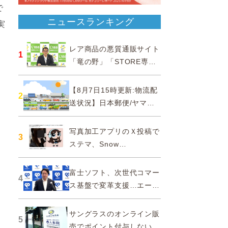
で
ニュースランキング
実
レア商品の悪質通販サイト
1
「竜の野」「STORE専門
ショップ」などに注意…消
費者庁
【8月7日15時更新:物流配
2
送状況】日本郵便/ヤマト
運輸/佐川急便/西濃運輸/福
山通運
写真加工アプリのＸ投稿で
3
ステマ、Snow
Corporationと日本法人に
措置命令
富士ソフト、次世代コマー
4
ス基盤で変革支援…エージ
ェンティックコマースに対
応
サングラスのオンライン販
5
売でポイント付与しないよ