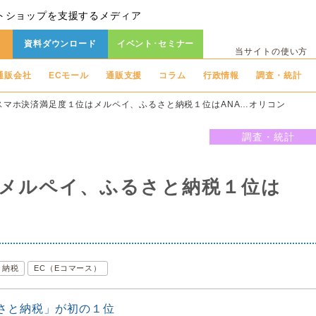
トショップを支援するメディア
資料ダウンロード
イベント･セミナー
当サイトの使い方
通販会社
ECモール
通販支援
コラム
行政情報
調査・統計
スマホ決済満足度１位はメルペイ、ふるさと納税１位はANA…オリコン
調査・統計
メルペイ、ふるさと納税１位は
と納税
EC（Eコマース）
さと納税」が初の１位