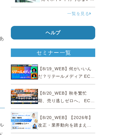
う要請、ルックスオティカ
一覧を見る
ジャパンが確約手続
ヘルプ
あ
セミナー一覧
【8/19_WEB】何がいいん
だ？リテールメディア EC・
小売の未来を変える事業戦
略
【8/20_WEB】秋冬繁忙
期、売り逃しゼロへ。 EC運
営効率化と機会損失を防ぐ
『直前チェックポイント』
【8/20_WEB】【2026年】
ル
改正・業界動向を踏まえて
事例で理解 健食・機能
ド