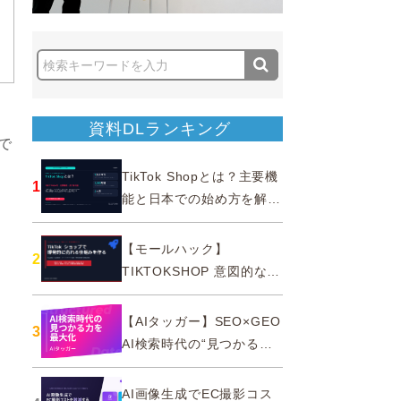
資料DLランキング
で
TikTok Shopとは？主要機
1
能と日本での始め方を解説
｜公式認定パートナー
【モールハック】
2
TIKTOKSHOP 意図的なバ
ズを生む法則
【AIタッガー】SEO×GEO
3
AI検索時代の“見つかる
力”を最大化
AI画像生成でEC撮影コス