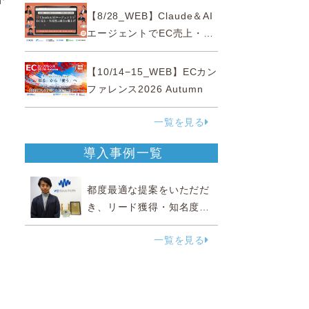
性“あいまいゾーン”大攻略セ
【8/28_WEB】Claude＆AI
、
ミナー
エージェントでEC売上・生
産性の両方を爆上げ ～ただ
使うだけじゃない！&qu...
【10/14−15_WEB】ECカン
ファレンス2026 Autumn
一覧を見る
導入事例一覧
都度最適な提案をいただだ
き、リード獲得・知名度向
上に効果実感
一覧を見る