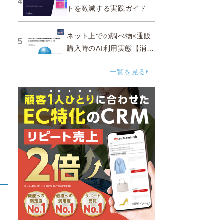
4
トを激減する実践ガイド
ネット上での調べ物×通販
5
購入時のAI利用実態【消費
者調査 2025】
一覧を見る
と