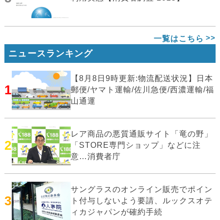
一覧はこちら
ニュースランキング
【8月8日9時更新:物流配送状況】日本
1
郵便/ヤマト運輸/佐川急便/西濃運輸/福
山通運
レア商品の悪質通販サイト「竜の野」
2
「STORE専門ショップ」などに注
意…消費者庁
サングラスのオンライン販売でポイン
3
ト付与しないよう要請、ルックスオテ
ィカジャパンが確約手続