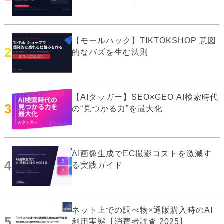
【モールハック】TIKTOKSHOP 意図
2
的なバズを生む法則
【AIタッガー】SEO×GEO AI検索時代
3
の“見つかる力”を最大化
AI画像生成でEC撮影コストを激減す
4
る実践ガイド
ネット上での調べ物×通販購入時のAI
5
利用実態【消費者調査 2025】