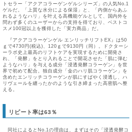
トセラー「アクアコラーゲンゲルシリーズ」の人気No.1
ゲルだ。「上質な水分による保湿」と、「内側からあふ
れるようなハリ」を叶える高機能ゲルとして、国内外を
問わず多くのユーザーからの支持を得ており、ベストコ
スメ100冠以上を獲得した「実力商品」だ。
『アクアコラーゲンゲル エンリッチリフトEX』は50
ｇで4730円(税込)、120ｇで9130円（同）。ドクターシ
ーラボ史上最高のリフトケアを実現するために開発さ
れ、「発酵」をとり入れることで開花させた「肌に弾む
ようなハリ」を与える成分「浸透発酵コラーゲン」を世
界で初めて配合。独自成分「金のハリ肌コラーゲン」を
含めたエンリッチコラーゲンが肌にすばやく浸透し、ハ
リヴェールを纏ったかのような引き締まった高密肌へ整
える。
リピート率は63％
同社によるとNo.1の理由は、まずはその「浸透発酵コ