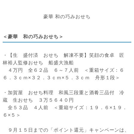
豪華 和の巧みおせち
＜豪華 和の巧みおせち＞
・【生 盛付済 おせち 解凍不要】笑顔の食卓 匠
林裕人監修おせち 船盛大漁船
４万円 全６２品 ６～７人前 ＜重箱サイズ：６
６．３ｃｍ×３２．３ｃｍ×５．３ｃｍ 舟形１段＞
・加賀屋 おせち料理 和風三段重と酒肴三品付 冷
蔵 生おせち ３万５６４０円
全５３品 ４人前 ＜重箱サイズ：１９．６×１９．
６×５＞
９月１５日までの「ポイント還元」キャンペーンは、