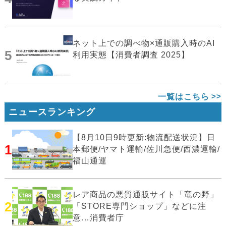
ネット上での調べ物×通販購入時のAI
5
利用実態【消費者調査 2025】
一覧はこちら
ニュースランキング
【8月10日9時更新:物流配送状況】日
1
本郵便/ヤマト運輸/佐川急便/西濃運輸/
福山通運
レア商品の悪質通販サイト「竜の野」
2
「STORE専門ショップ」などに注
意…消費者庁