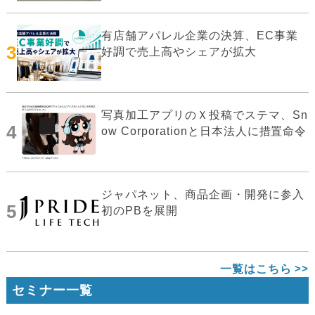
有店舗アパレル企業の決算、EC事業
3
好調で売上高やシェアが拡大
写真加工アプリのＸ投稿でステマ、Sn
4
ow Corporationと日本法人に措置命令
ジャパネット、商品企画・開発に参入
5
初のPBを展開
一覧はこちら
セミナー一覧