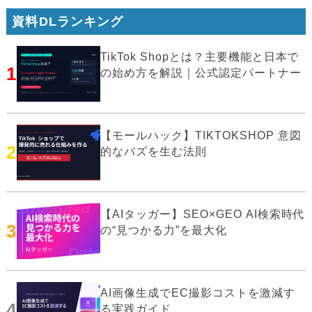
資料DLランキング
TikTok Shopとは？主要機能と日本で
1
の始め方を解説｜公式認定パートナー
【モールハック】TIKTOKSHOP 意図
2
的なバズを生む法則
【AIタッガー】SEO×GEO AI検索時代
3
の“見つかる力”を最大化
AI画像生成でEC撮影コストを激減す
4
る実践ガイド