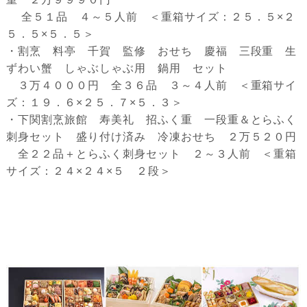
全５１品 ４～５人前 ＜重箱サイズ：２５．５×２
５．５×５．５＞
・割烹 料亭 千賀 監修 おせち 慶福 三段重 生
ずわい蟹 しゃぶしゃぶ用 鍋用 セット
３万４０００円 全３６品 ３～４人前 ＜重箱サイ
ズ：１９．６×２５．７×５．３＞
・下関割烹旅館 寿美礼 招ふく重 一段重＆とらふく
刺身セット 盛り付け済み 冷凍おせち ２万５２０円
全２２品＋とらふく刺身セット ２～３人前 ＜重箱
サイズ：２４×２４×５ ２段＞