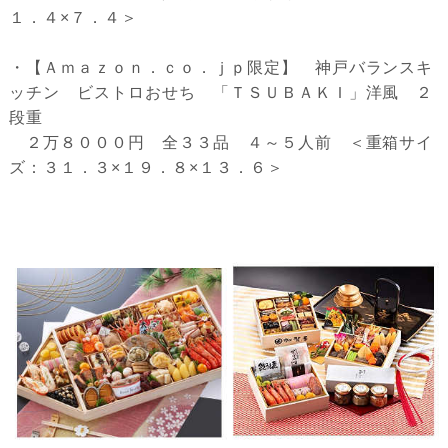
１．４×７．４＞
・【Ａｍａｚｏｎ．ｃｏ．ｊｐ限定】 神戸バランスキ
ッチン ビストロおせち 「ＴＳＵＢＡＫＩ」洋風 ２
段重
２万８０００円 全３３品 ４～５人前 ＜重箱サイ
ズ：３１．３×１９．８×１３．６＞