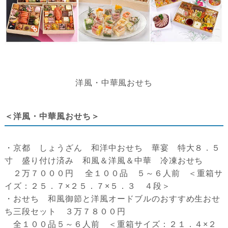
洋風・中華風おせち
＜洋風・中華風おせち＞
・京都 しょうざん 和洋中おせち 華宴 特大８．５
寸 盛り付け済み 和風＆洋風＆中華 冷凍おせち
２万７０００円 全１００品 ５～６人前 ＜重箱サ
イズ：２５．７×２５．７×５．３ ４段＞
・おせち 和風御節と洋風オードブルのおすすめ生おせ
ち三段セット ３万７８００円
全１００品５～６人前 ＜重箱サイズ：２１．４×２