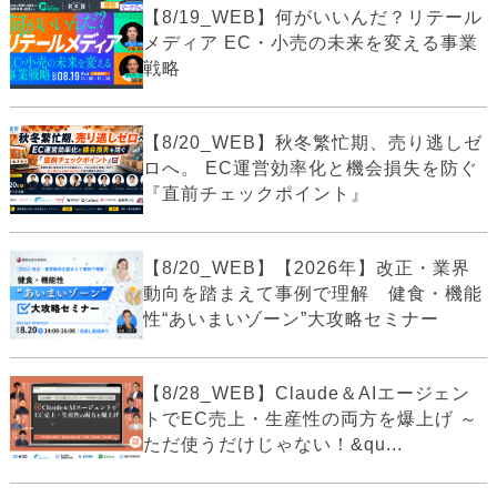
【8/19_WEB】何がいいんだ？リテール
メディア EC・小売の未来を変える事業
戦略
【8/20_WEB】秋冬繁忙期、売り逃しゼ
ロへ。 EC運営効率化と機会損失を防ぐ
『直前チェックポイント』
【8/20_WEB】【2026年】改正・業界
動向を踏まえて事例で理解 健食・機能
性“あいまいゾーン”大攻略セミナー
【8/28_WEB】Claude＆AIエージェン
トでEC売上・生産性の両方を爆上げ ～
ただ使うだけじゃない！&qu...