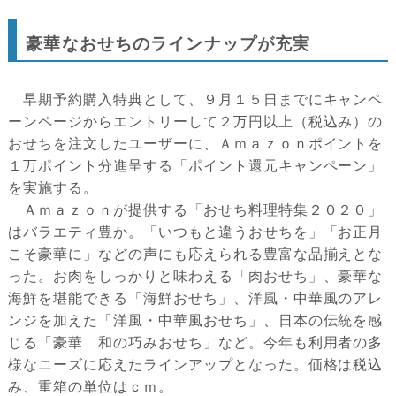
豪華なおせちのラインナップが充実
早期予約購入特典として、９月１５日までにキャンペ
ーンページからエントリーして２万円以上（税込み）の
おせちを注文したユーザーに、Ａｍａｚｏｎポイントを
１万ポイント分進呈する「ポイント還元キャンペーン」
を実施する。
Ａｍａｚｏｎが提供する「おせち料理特集２０２０」
はバラエティ豊か。「いつもと違うおせちを」「お正月
こそ豪華に」などの声にも応えられる豊富な品揃えとな
った。お肉をしっかりと味わえる「肉おせち」、豪華な
海鮮を堪能できる「海鮮おせち」、洋風・中華風のアレ
ンジを加えた「洋風・中華風おせち」、日本の伝統を感
じる「豪華 和の巧みおせち」など。今年も利用者の多
様なニーズに応えたラインアップとなった。価格は税込
み、重箱の単位はｃｍ。