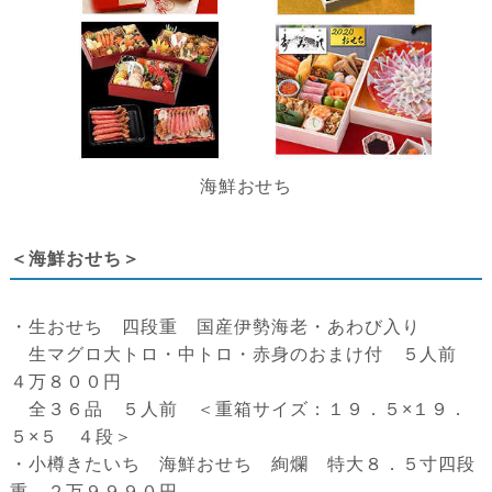
海鮮おせち
＜海鮮おせち＞
・生おせち 四段重 国産伊勢海老・あわび入り
生マグロ大トロ・中トロ・赤身のおまけ付 ５人前
４万８００円
全３６品 ５人前 ＜重箱サイズ：１９．５×１９．
５×５ ４段＞
・小樽きたいち 海鮮おせち 絢爛 特大８．５寸四段
重 ２万９９９０円