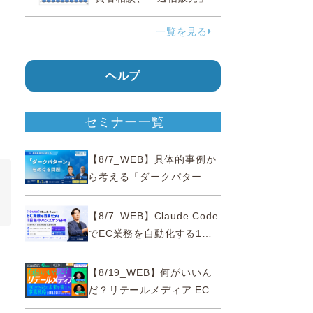
38.0％占める…国民生活セ
一覧を見る
ンター
ヘルプ
セミナー一覧
【8/7_WEB】具体的事例か
ら考える「ダークパター
ン」をめぐる問題【薬事法
広告研究所×通販通信
【8/7_WEB】Claude Code
ECMO】
でEC業務を自動化する1日
集中ハンズオン研修【10名
限定・東京三田】
【8/19_WEB】何がいいん
だ？リテールメディア EC・
小売の未来を変える事業戦