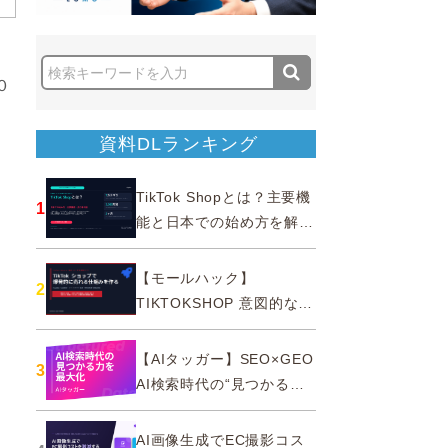
）
０
資料DLランキング
TikTok Shopとは？主要機
1
能と日本での始め方を解説
｜公式認定パートナー
【モールハック】
2
TIKTOKSHOP 意図的なバ
ズを生む法則
【AIタッガー】SEO×GEO
3
AI検索時代の“見つかる
力”を最大化
AI画像生成でEC撮影コス