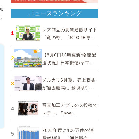
減
ニュースランキング
フ
。
レア商品の悪質通販サイト
1
「竜の野」「STORE専門
ショップ」などに注意…消
費者庁
【8月6日16時更新:物流配
2
送状況】日本郵便/ヤマト
運輸/佐川急便/西濃運輸/福
山通運
メルカリ6月期、売上収益
3
が過去最高に 越境取引が
急成長
写真加工アプリのＸ投稿で
4
ステマ、Snow
Corporationと日本法人に
措置命令
2025年度に100万件の消
5
費者相談、「通信販売」が