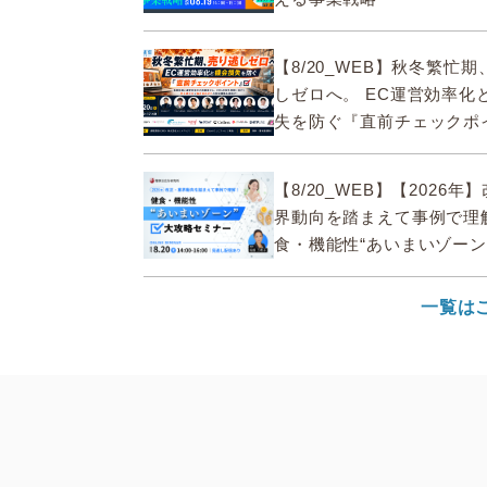
【8/20_WEB】秋冬繁忙
しゼロへ。 EC運営効率化
失を防ぐ『直前チェックポ
【8/20_WEB】【2026年
界動向を踏まえて事例で理
食・機能性“あいまいゾーン
セミナー
一覧は