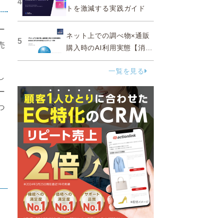
4
トを激減する実践ガイド
ー
ネット上での調べ物×通販
5
売
購入時のAI利用実態【消費
者調査 2025】
一覧を見る
し
ー
つ