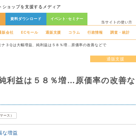
トショップを支援するメディア
資料ダウンロード
イベント･セミナー
当サイトの使い方
通販会社
ECモール
通販支援
コラム
行政情報
調査・統計
モナ３Ｑは大幅増益、純利益は５８％増…原価率の改善などで
通販支援
純利益は５８％増…原価率の改善な
コマース）
幅な増益