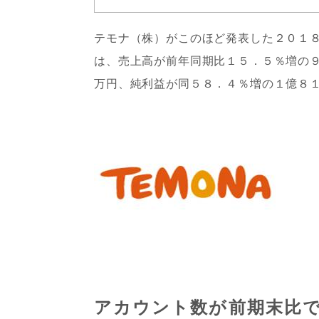
テモナ（株）がこのほど発表した２０１
は、売上高が前年同期比１５．５％増の
万円、純利益が同５８．４％増の１億８
アカウント数が前期末比