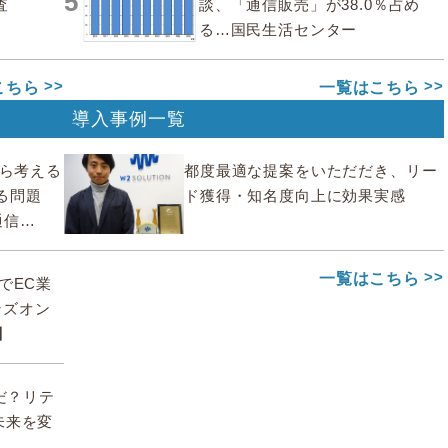
5
査
談、「通信販売」が38.0％占め
る…国民生活センター
こちら
一覧はこちら
導入事例一覧
から考える
都度最適な提案をいただだき、リー
る問題
ド獲得・知名度向上に効果実感
通信
一覧はこちら
deでEC業
ンズオン
】
んだ？リテ
未来を変