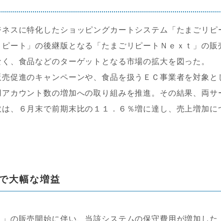
ネスに特化したショッピングカートシステム「たまごリピ
リピート」の後継版となる「たまごリピートＮｅｘｔ」の販
なく、食品などのターゲットとなる市場の拡大を図った。
売促進のキャンペーンや、食品を扱うＥＣ事業者を対象と
用アカウント数の増加への取り組みを推進。その結果、両サ
数は、６月末で前期末比の１１．６％増に達し、売上増加に
で大幅な増益
」の販売開始に伴い、当該システムの保守費用が増加した