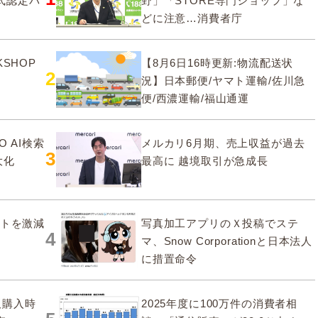
式認定パ
野」「STORE専門ショップ」な
どに注意…消費者庁
SHOP
【8月6日16時更新:物流配送状
2
況】日本郵便/ヤマト運輸/佐川急
便/西濃運輸/福山通運
O AI検索
メルカリ6月期、売上収益が過去
3
大化
最高に 越境取引が急成長
ストを激減
写真加工アプリのＸ投稿でステ
4
マ、Snow Corporationと日本法人
に措置命令
販購入時
2025年度に100万件の消費者相