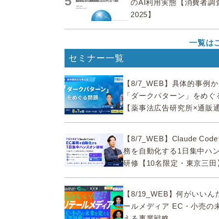
5
のAI利用実態【消費者調
2025】
一覧は
セミナー一覧
【8/7_WEB】具体的事例
「ダークパターン」をめぐ
【薬事法広告研究所×通販
ECMO】
【8/7_WEB】Claude Co
務を自動化する1日集中ハ
研修【10名限定・東京三田
【8/19_WEB】何がいい
ールメディア EC・小売の
える事業戦略