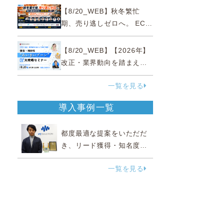
略
【8/20_WEB】秋冬繁忙
期、売り逃しゼロへ。 EC運
営効率化と機会損失を防ぐ
『直前チェックポイント』
【8/20_WEB】【2026年】
改正・業界動向を踏まえて
事例で理解 健食・機能
一覧を見る
性“あいまいゾーン”大攻略セ
ミナー
導入事例一覧
都度最適な提案をいただだ
き、リード獲得・知名度向
上に効果実感
一覧を見る