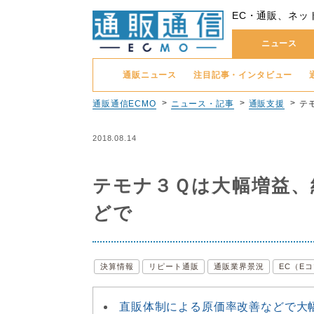
EC・通販、ネッ
ニュース
通販ニュース
注目記事・インタビュー
通販通信ECMO
ニュース・記事
通販支援
テ
2018.08.14
テモナ３Ｑは大幅増益、
どで
決算情報
リピート通販
通販業界景況
EC（E
直販体制による原価率改善などで大