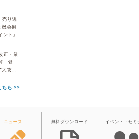
期、売り逃
と機会損
イント』
】改正・業
解 健
”大攻略
こちら
ニュース
無料ダウンロード
イベント・セミ