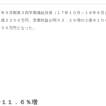
８年９月期第３四半期連結決算（１７年１０月～１８年６月
９億２２００万円、営業利益が同５３．２％増の２億８１０
１００万円となった。
で１１．６％増