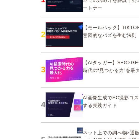
本での始め方を解説｜公
ートナー
【モールハック】TIKTOK
2
意図的なバズを生む法則
【AIタッガー】SEO×GE
3
時代の“見つかる力”を最
AI画像生成でEC撮影コ
4
する実践ガイド
ネット上での調べ物×通