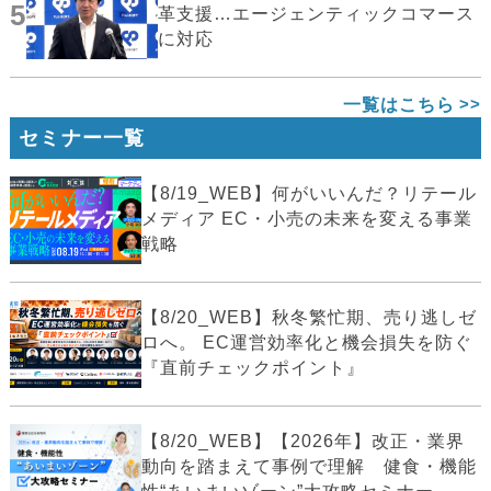
5
革支援…エージェンティックコマース
に対応
一覧はこちら
セミナー一覧
【8/19_WEB】何がいいんだ？リテール
メディア EC・小売の未来を変える事業
戦略
【8/20_WEB】秋冬繁忙期、売り逃しゼ
ロへ。 EC運営効率化と機会損失を防ぐ
『直前チェックポイント』
【8/20_WEB】【2026年】改正・業界
動向を踏まえて事例で理解 健食・機能