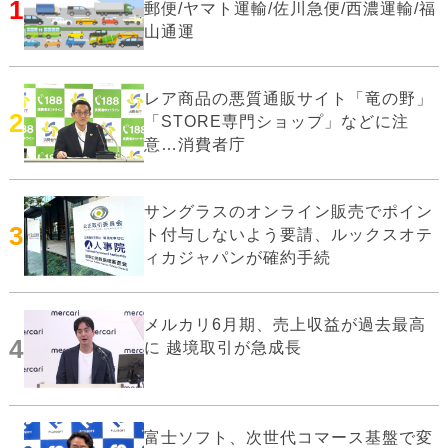
1
郵便/ヤマト運輸/佐川急便/西濃運輸/福
山通運
レア商品の悪質通販サイト「竜の野」
2
「STORE専門ショップ」などに注
意…消費者庁
サングラスのオンライン販売でポイン
3
ト付与しないよう要請、ルックスオテ
ィカジャパンが確約手続
メルカリ6月期、売上収益が過去最高
4
に 越境取引が急成長
富士ソフト、次世代コマース基盤で変