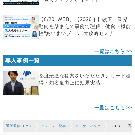
【8/20_WEB】【2026年】改正・業界
動向を踏まえて事例で理解 健食・機能
性“あいまいゾーン”大攻略セミナー
一覧はこちら
導入事例一覧
都度最適な提案をいただだき、リード獲
得・知名度向上に効果実感
一覧はこちら
通販通信ECMO
ニュース・記事
マーケティング
ＢＡＳＥ、香