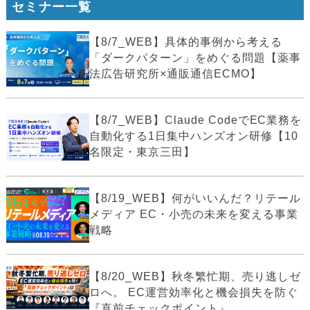
セミナー一覧
【8/7_WEB】具体的事例から考える
「ダークパターン」をめぐる問題【薬事
法広告研究所×通販通信ECMO】
【8/7_WEB】Claude CodeでEC業務を
自動化する1日集中ハンズオン研修【10
名限定・東京三田】
【8/19_WEB】何がいいんだ？リテール
メディア EC・小売の未来を変える事業
戦略
【8/20_WEB】秋冬繁忙期、売り逃しゼ
ロへ。 EC運営効率化と機会損失を防ぐ
『直前チェックポイント』