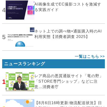
AI画像生成でEC撮影コストを激減す
4
る実践ガイド
ネット上での調べ物×通販購入時のAI
5
利用実態【消費者調査 2025】
一覧はこちら
ニュースランキング
レア商品の悪質通販サイト「竜の野」
1
「STORE専門ショップ」などに注
意…消費者庁
【8月6日16時更新:物流配送状況】日