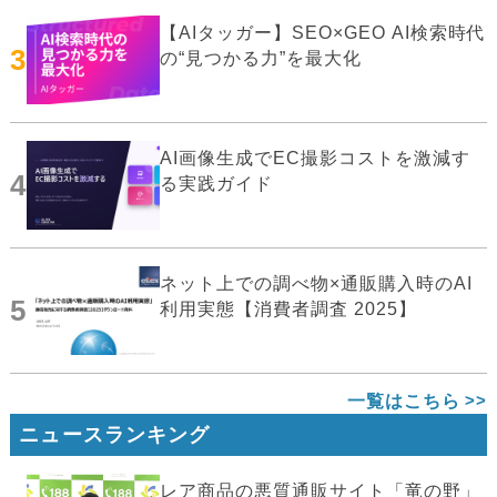
【AIタッガー】SEO×GEO AI検索時代
3
の“見つかる力”を最大化
AI画像生成でEC撮影コストを激減す
4
る実践ガイド
ネット上での調べ物×通販購入時のAI
5
利用実態【消費者調査 2025】
一覧はこちら
ニュースランキング
レア商品の悪質通販サイト「竜の野」