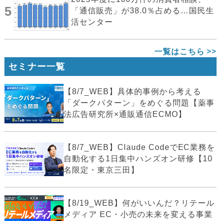
5
「通信販売」が38.0％占める…国民生
活センター
一覧はこちら
セミナー一覧
【8/7_WEB】具体的事例から考える
「ダークパターン」をめぐる問題【薬事
法広告研究所×通販通信ECMO】
【8/7_WEB】Claude CodeでEC業務を
自動化する1日集中ハンズオン研修【10
名限定・東京三田】
【8/19_WEB】何がいいんだ？リテール
メディア EC・小売の未来を変える事業