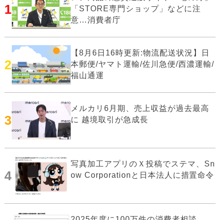
1
「STORE専門ショップ」などに注
意…消費者庁
【8月6日16時更新:物流配送状況】日
2
本郵便/ヤマト運輸/佐川急便/西濃運輸/
福山通運
メルカリ6月期、売上収益が過去最高
3
に 越境取引が急成長
写真加工アプリのＸ投稿でステマ、Sn
4
ow Corporationと日本法人に措置命令
2025年度に100万件の消費者相談、