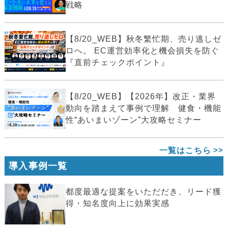
戦略
【8/20_WEB】秋冬繁忙期、売り逃しゼ
ロへ。 EC運営効率化と機会損失を防ぐ
『直前チェックポイント』
【8/20_WEB】【2026年】改正・業界
動向を踏まえて事例で理解 健食・機能
性“あいまいゾーン”大攻略セミナー
一覧はこちら
導入事例一覧
都度最適な提案をいただだき、リード獲
得・知名度向上に効果実感