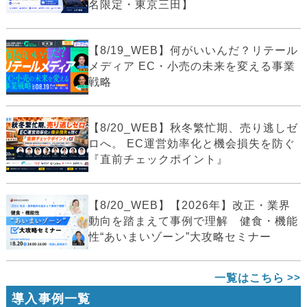
名限定・東京三田】
【8/19_WEB】何がいいんだ？リテール
メディア EC・小売の未来を変える事業
戦略
【8/20_WEB】秋冬繁忙期、売り逃しゼ
ロへ。 EC運営効率化と機会損失を防ぐ
『直前チェックポイント』
【8/20_WEB】【2026年】改正・業界
動向を踏まえて事例で理解 健食・機能
性“あいまいゾーン”大攻略セミナー
一覧はこちら
導入事例一覧