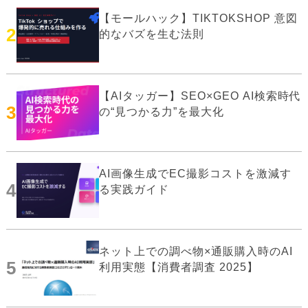
【モールハック】TIKTOKSHOP 意図
2
的なバズを生む法則
【AIタッガー】SEO×GEO AI検索時代
3
の“見つかる力”を最大化
AI画像生成でEC撮影コストを激減す
4
る実践ガイド
ネット上での調べ物×通販購入時のAI
5
利用実態【消費者調査 2025】