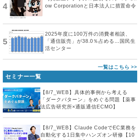
4
ow Corporationと日本法人に措置命令
2025年度に100万件の消費者相談、
5
「通信販売」が38.0％占める…国民生
活センター
一覧はこちら
セミナー一覧
【8/7_WEB】具体的事例から考える
「ダークパターン」をめぐる問題【薬事
法広告研究所×通販通信ECMO】
【8/7_WEB】Claude CodeでEC業務を
自動化する1日集中ハンズオン研修【10