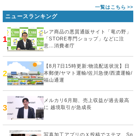
一覧はこちら
ニュースランキング
レア商品の悪質通販サイト「竜の野」
1
「STORE専門ショップ」などに注
意…消費者庁
【8月7日15時更新:物流配送状況】日
2
本郵便/ヤマト運輸/佐川急便/西濃運輸/
福山通運
メルカリ6月期、売上収益が過去最高
3
に 越境取引が急成長
写真加工アプリのＸ投稿でステマ、Sn