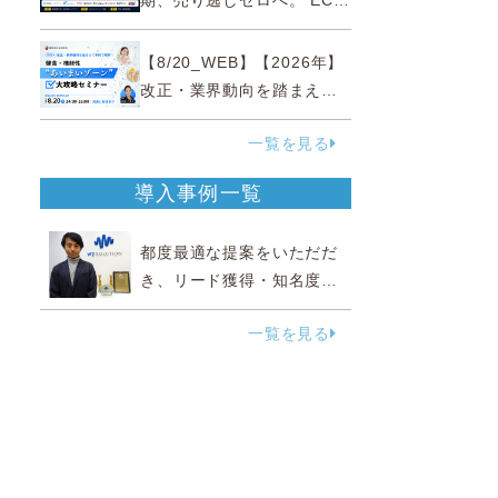
期、売り逃しゼロへ。 EC運
営効率化と機会損失を防ぐ
『直前チェックポイント』
【8/20_WEB】【2026年】
改正・業界動向を踏まえて
事例で理解 健食・機能
一覧を見る
性“あいまいゾーン”大攻略セ
ミナー
導入事例一覧
都度最適な提案をいただだ
き、リード獲得・知名度向
上に効果実感
一覧を見る