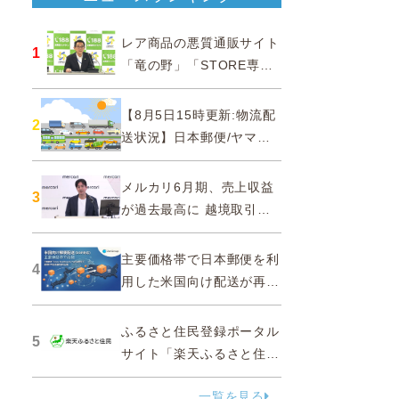
レア商品の悪質通販サイト
1
「竜の野」「STORE専門
ショップ」などに注意…消
費者庁
【8月5日15時更新:物流配
2
送状況】日本郵便/ヤマト
運輸/佐川急便/西濃運輸/福
山通運
メルカリ6月期、売上収益
3
が過去最高に 越境取引が
急成長
主要価格帯で日本郵便を利
4
用した米国向け配送が再
開、DDPソリューションと
API連携…ZenGroup
ふるさと住民登録ポータル
5
サイト「楽天ふるさと住
民」を2027年春に開設
一覧を見る