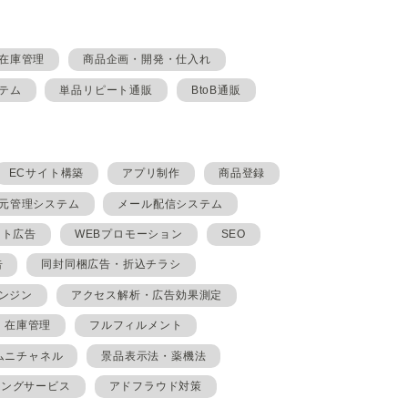
在庫管理
商品企画・開発・仕入れ
テム
単品リピート通販
BtoB通販
ECサイト構築
アプリ制作
商品登録
元管理システム
メール配信システム
イト広告
WEBプロモーション
SEO
告
同封同梱広告・折込チラシ
ンジン
アクセス解析・広告効果測定
在庫管理
フルフィルメント
ムニチャネル
景品表示法・薬機法
ィングサービス
アドフラウド対策