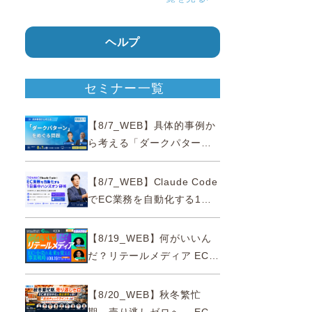
ヘルプ
セミナー一覧
【8/7_WEB】具体的事例か
ら考える「ダークパター
ン」をめぐる問題【薬事法
広告研究所×通販通信
【8/7_WEB】Claude Code
ECMO】
でEC業務を自動化する1日
集中ハンズオン研修【10名
限定・東京三田】
【8/19_WEB】何がいいん
だ？リテールメディア EC・
小売の未来を変える事業戦
略
【8/20_WEB】秋冬繁忙