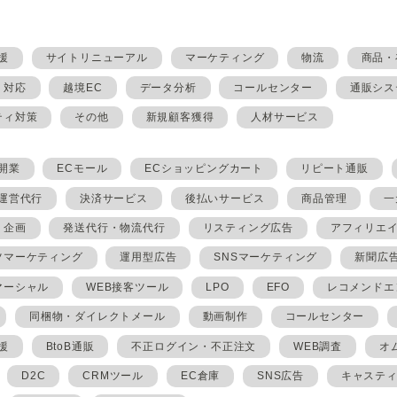
援
サイトリニューアル
マーケティング
物流
商品・
・対応
越境EC
データ分析
コールセンター
通販シス
ティ対策
その他
新規顧客獲得
人材サービス
開業
ECモール
ECショッピングカート
リピート通販
ト運営代行
決済サービス
後払いサービス
商品管理
一
・企画
発送代行・物流代行
リスティング広告
アフィリエ
ツマーケティング
運用型広告
SNSマーケティング
新聞広
マーシャル
WEB接客ツール
LPO
EFO
レコメンドエ
同梱物・ダイレクトメール
動画制作
コールセンター
援
BtoB通販
不正ログイン・不正注文
WEB調査
オ
D2C
CRMツール
EC倉庫
SNS広告
キャステ