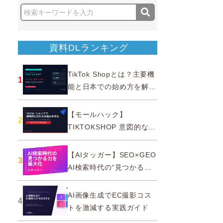
資料DLランキング
TikTok Shopとは？主要機
1
能と日本での始め方を解説
｜公式認定パートナー
【モールハック】
2
TIKTOKSHOP 意図的なバ
ズを生む法則
【AIタッガー】SEO×GEO
3
AI検索時代の“見つかる
力”を最大化
AI画像生成でEC撮影コス
4
トを激減する実践ガイド