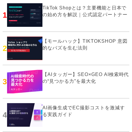
TikTok Shopとは？主要機能と日本で
1
の始め方を解説｜公式認定パートナー
【モールハック】TIKTOKSHOP 意図
2
的なバズを生む法則
【AIタッガー】SEO×GEO AI検索時代
3
の“見つかる力”を最大化
AI画像生成でEC撮影コストを激減す
4
る実践ガイド