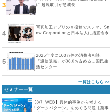
3
に 越境取引が急成長
写真加工アプリのＸ投稿でステマ、Sn
4
ow Corporationと日本法人に措置命令
2025年度に100万件の消費者相談、
5
「通信販売」が38.0％占める…国民生
活センター
一覧はこちら
セミナー一覧
【8/7_WEB】具体的事例から考える
「ダークパターン」をめぐる問題【薬事