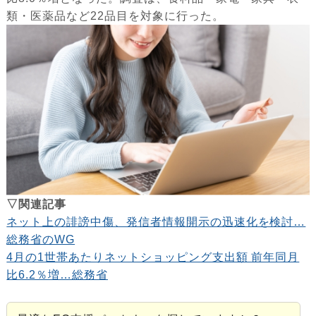
類・医薬品など22品目を対象に行った。
▽関連記事
ネット上の誹謗中傷、発信者情報開示の迅速化を検討…
総務省のWG
4月の1世帯あたりネットショッピング支出額 前年同月
比6.2％増…総務省