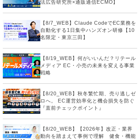
法広告研究所×通販通信ECMO】
【8/7_WEB】Claude CodeでEC業務を
自動化する1日集中ハンズオン研修【10
名限定・東京三田】
【8/19_WEB】何がいいんだ？リテール
メディア EC・小売の未来を変える事業
戦略
【8/20_WEB】秋冬繁忙期、売り逃しゼ
ロへ。 EC運営効率化と機会損失を防ぐ
『直前チェックポイント』
【8/20_WEB】【2026年】改正・業界
動向を踏まえて事例で理解 健食・機能