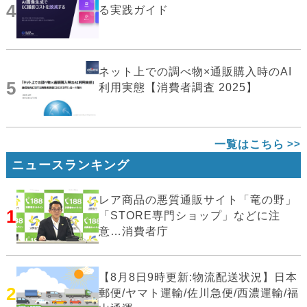
4
る実践ガイド
ネット上での調べ物×通販購入時のAI
5
利用実態【消費者調査 2025】
一覧はこちら
ニュースランキング
レア商品の悪質通販サイト「竜の野」
1
「STORE専門ショップ」などに注
意…消費者庁
【8月8日9時更新:物流配送状況】日本
2
郵便/ヤマト運輸/佐川急便/西濃運輸/福