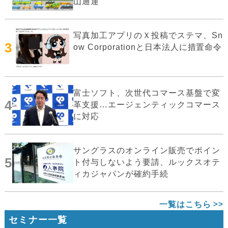
山通運
写真加工アプリのＸ投稿でステマ、Sn
3
ow Corporationと日本法人に措置命令
富士ソフト、次世代コマース基盤で変
4
革支援…エージェンティックコマース
に対応
サングラスのオンライン販売でポイン
5
ト付与しないよう要請、ルックスオテ
ィカジャパンが確約手続
一覧はこちら
セミナー一覧