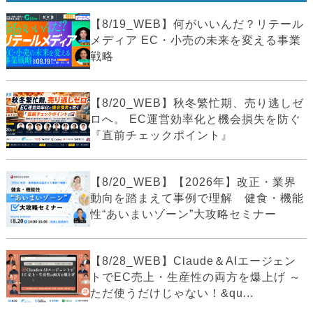
【8/19_WEB】何がいいんだ？リテール
メディア EC・小売の未来を変える事業
戦略
【8/20_WEB】秋冬繁忙期、売り逃しゼ
ロへ。 EC運営効率化と機会損失を防ぐ
『直前チェックポイント』
【8/20_WEB】【2026年】改正・業界
動向を踏まえて事例で理解 健食・機能
性“あいまいゾーン”大攻略セミナー
【8/28_WEB】Claude＆AIエージェン
トでEC売上・生産性の両方を爆上げ ～
ただ使うだけじゃない！&qu...