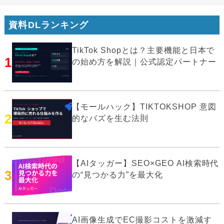
資料DLランキング
TikTok Shopとは？主要機能と日本で
1
の始め方を解説｜公式認定パートナー
【モールハック】TIKTOKSHOP 意図
2
的なバズを生む法則
【AIタッガー】SEO×GEO AI検索時代
3
の“見つかる力”を最大化
AI画像生成でEC撮影コストを激減す