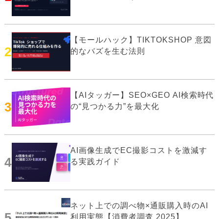
【モールハック】TIKTOKSHOP 意図
2
的なバズを生む法則
【AIタッガー】SEO×GEO AI検索時代
3
の“見つかる力”を最大化
AI画像生成でEC撮影コストを激減す
4
る実践ガイド
ネット上での調べ物×通販購入時のAI
5
利用実態【消費者調査 2025】