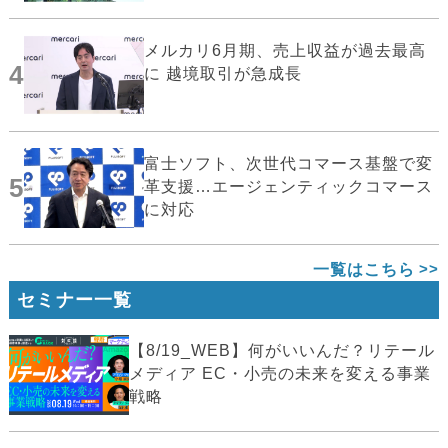
メルカリ6月期、売上収益が過去最高
4
に 越境取引が急成長
富士ソフト、次世代コマース基盤で変
5
革支援…エージェンティックコマース
に対応
一覧はこちら
セミナー一覧
【8/19_WEB】何がいいんだ？リテール
メディア EC・小売の未来を変える事業
戦略