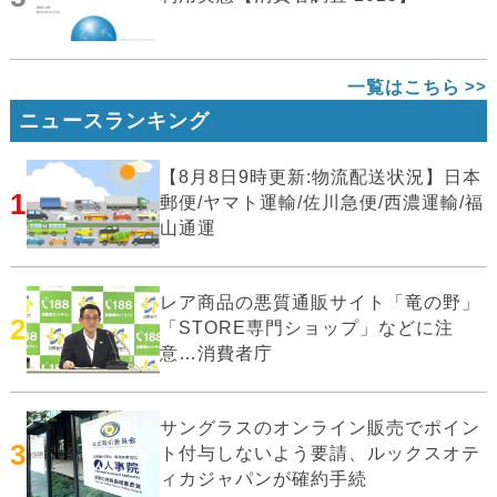
一覧はこちら
ニュースランキング
【8月8日9時更新:物流配送状況】日本
1
郵便/ヤマト運輸/佐川急便/西濃運輸/福
山通運
レア商品の悪質通販サイト「竜の野」
2
「STORE専門ショップ」などに注
意…消費者庁
サングラスのオンライン販売でポイン
3
ト付与しないよう要請、ルックスオテ
ィカジャパンが確約手続