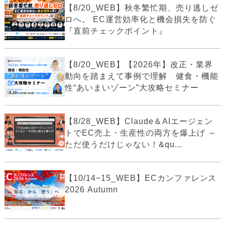
【8/20_WEB】秋冬繁忙期、売り逃しゼ
ロへ。 EC運営効率化と機会損失を防ぐ
『直前チェックポイント』
【8/20_WEB】【2026年】改正・業界
動向を踏まえて事例で理解 健食・機能
性“あいまいゾーン”大攻略セミナー
【8/28_WEB】Claude＆AIエージェン
トでEC売上・生産性の両方を爆上げ ～
ただ使うだけじゃない！&qu...
【10/14−15_WEB】ECカンファレンス
2026 Autumn