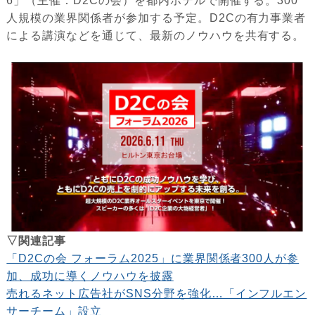
6」（主催：D2Cの会）を都内ホテルで開催する。300
人規模の業界関係者が参加する予定。D2Cの有力事業者
による講演などを通じて、最新のノウハウを共有する。
▽関連記事
「D2Cの会 フォーラム2025」に業界関係者300人が参
加、成功に導くノウハウを披露
売れるネット広告社がSNS分野を強化…「インフルエン
サーチーム」設立