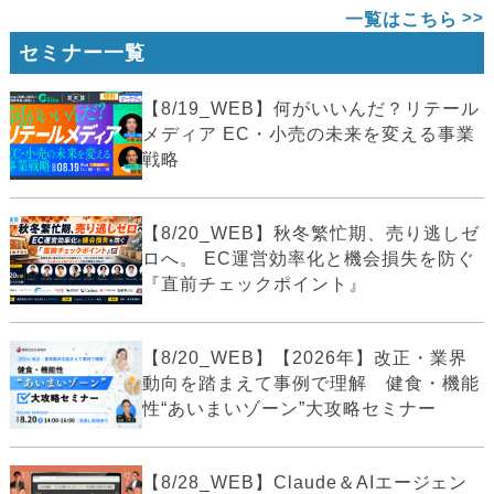
一覧はこちら
セミナー一覧
【8/19_WEB】何がいいんだ？リテール
メディア EC・小売の未来を変える事業
戦略
【8/20_WEB】秋冬繁忙期、売り逃しゼ
ロへ。 EC運営効率化と機会損失を防ぐ
『直前チェックポイント』
【8/20_WEB】【2026年】改正・業界
動向を踏まえて事例で理解 健食・機能
性“あいまいゾーン”大攻略セミナー
【8/28_WEB】Claude＆AIエージェン