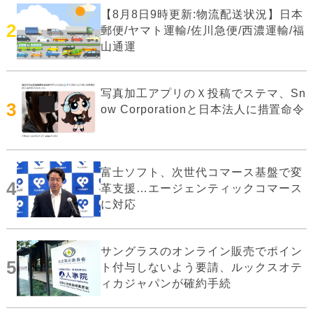
【8月8日9時更新:物流配送状況】日本
2
郵便/ヤマト運輸/佐川急便/西濃運輸/福
山通運
写真加工アプリのＸ投稿でステマ、Sn
3
ow Corporationと日本法人に措置命令
富士ソフト、次世代コマース基盤で変
4
革支援…エージェンティックコマース
に対応
サングラスのオンライン販売でポイン
5
ト付与しないよう要請、ルックスオテ
ィカジャパンが確約手続