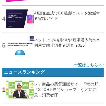
AI画像生成でEC撮影コストを激減す
4
る実践ガイド
ネット上での調べ物×通販購入時のAI
5
利用実態【消費者調査 2025】
一覧はこちら
ニュースランキング
レア商品の悪質通販サイト「竜の野」
1
「STORE専門ショップ」などに注
意…消費者庁