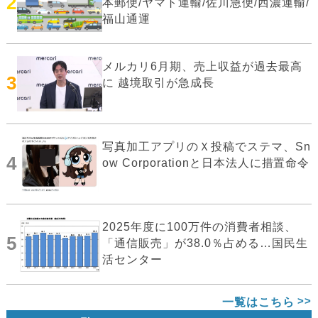
2
本郵便/ヤマト運輸/佐川急便/西濃運輸/
福山通運
メルカリ6月期、売上収益が過去最高
3
に 越境取引が急成長
写真加工アプリのＸ投稿でステマ、Sn
4
ow Corporationと日本法人に措置命令
2025年度に100万件の消費者相談、
5
「通信販売」が38.0％占める…国民生
活センター
一覧はこちら