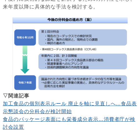
来年度以降に具体的な手法を検討する。
▽関連記事
加工食品の個別表示ルール 廃止を軸に見直しへ…食品表
示懇談会の分科会が検討開始
食品のパッケージ表面にも栄養成分表示…消費者庁が検
討会設置