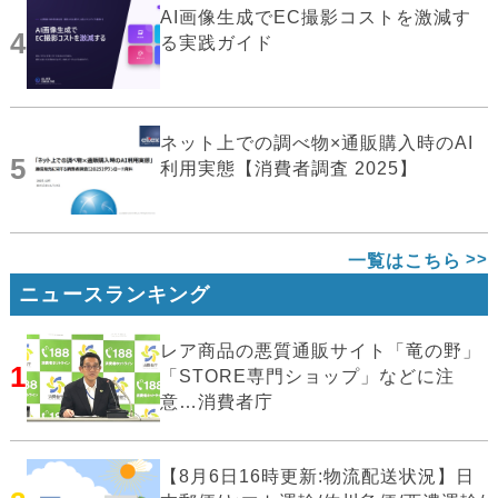
AI画像生成でEC撮影コストを激減す
4
る実践ガイド
ネット上での調べ物×通販購入時のAI
5
利用実態【消費者調査 2025】
一覧はこちら
ニュースランキング
レア商品の悪質通販サイト「竜の野」
1
「STORE専門ショップ」などに注
意…消費者庁
【8月6日16時更新:物流配送状況】日