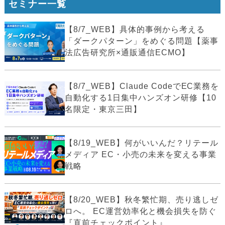
セミナー一覧
【8/7_WEB】具体的事例から考える
「ダークパターン」をめぐる問題【薬事
法広告研究所×通販通信ECMO】
【8/7_WEB】Claude CodeでEC業務を
自動化する1日集中ハンズオン研修【10
名限定・東京三田】
【8/19_WEB】何がいいんだ？リテール
メディア EC・小売の未来を変える事業
戦略
【8/20_WEB】秋冬繁忙期、売り逃しゼ
ロへ。 EC運営効率化と機会損失を防ぐ
『直前チェックポイント』